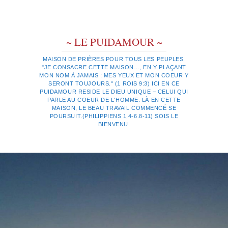
~ LE PUIDAMOUR ~
MAISON DE PRIÈRES POUR TOUS LES PEUPLES.
"JE CONSACRE CETTE MAISON…, EN Y PLAÇANT
MON NOM À JAMAIS ; MES YEUX ET MON COEUR Y
SERONT TOUJOURS." (1 ROIS 9:3) ICI EN CE
PUIDAMOUR RESIDE LE DIEU UNIQUE – CELUI QUI
PARLE AU COEUR DE L'HOMME. LÀ EN CETTE
MAISON, LE BEAU TRAVAIL COMMENCÉ SE
POURSUIT.(PHILIPPIENS 1,4-6.8-11) SOIS LE
BIENVENU.