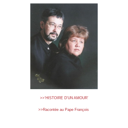
>>’HISTOIRE D’UN AMOUR’
>>Racontée au Pape François