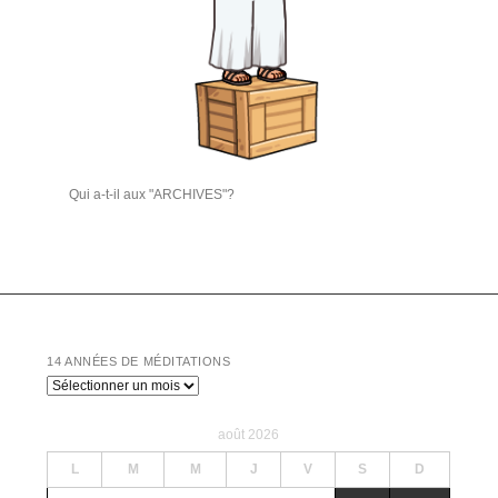
Qui a-t-il aux "ARCHIVES"?
14 ANNÉES DE MÉDITATIONS
14
années
de
août 2026
Méditations
L
M
M
J
V
S
D