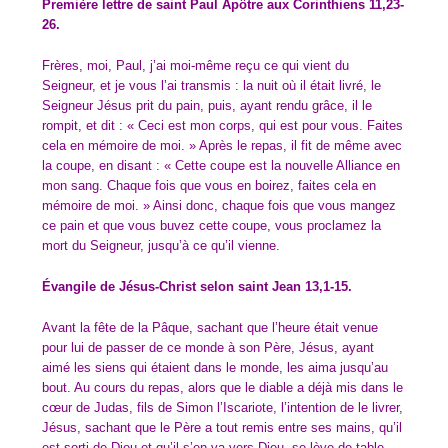
Première lettre de saint Paul Apôtre aux Corinthiens
11,23-
26.
Frères, moi, Paul, j’ai moi-même reçu ce qui vient du
Seigneur, et je vous l’ai transmis : la nuit où il était livré, le
Seigneur Jésus prit du pain, puis, ayant rendu grâce, il le
rompit, et dit : « Ceci est mon corps, qui est pour vous. Faites
cela en mémoire de moi. » Après le repas, il fit de même avec
la coupe, en disant : « Cette coupe est la nouvelle Alliance en
mon sang. Chaque fois que vous en boirez, faites cela en
mémoire de moi. » Ainsi donc, chaque fois que vous mangez
ce pain et que vous buvez cette coupe, vous proclamez la
mort du Seigneur, jusqu’à ce qu’il vienne.
Évangile de Jésus-Christ selon saint Jean
13,1-15.
Avant la fête de la Pâque, sachant que l’heure était venue
pour lui de passer de ce monde à son Père, Jésus, ayant
aimé les siens qui étaient dans le monde, les aima jusqu’au
bout. Au cours du repas, alors que le diable a déjà mis dans le
cœur de Judas, fils de Simon l’Iscariote, l’intention de le livrer,
Jésus, sachant que le Père a tout remis entre ses mains, qu’il
est sorti de Dieu et qu’il s’en va vers Dieu, se lève de table,