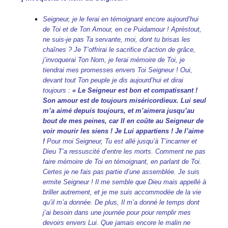
Seigneur, je le ferai en témoignant encore aujourd’hui
de Toi et de Ton Amour, en ce Puidamour ! Aprèstout,
ne suis-je pas Ta servante, moi, dont tu brisas les
chaînes ? Je T’offrirai le sacrifice d’action de grâce,
j’invoquerai Ton Nom, je ferai mémoire de Toi, je
tiendrai mes promesses envers Toi Seigneur ! O
ui,
devant tout Ton peuple je dis aujourd’hui et dirai
toujours :
«
Le Seigneur est bon et compatissant !
Son amour est de toujours miséricordieux. L
ui seul
m’a aimé depuis toujours, et m’aimera jusqu’au
bout de mes peines, car
Il en coûte au Seigneur de
voir mourir les siens ! Je Lui appartiens ! Je l’aime
!
Pour moi Seigneur, Tu est allé jusqu’à T’incarner et
Dieu T’a ressuscité d’entre les morts. Comment ne pas
faire mémoire de Toi en témoignant, en parlant de Toi.
Certes je ne fais pas partie d’une assemblée. Je suis
ermite Seigneur ! Il me semble que Dieu mais appellé à
briller autrement, et je me suis accommodée de la vie
qu’il m’a donnée. De plus, Il m’a donné le temps dont
j’ai besoin dans une journée pour pour remplir mes
devoirs envers Lui. Que jamais encore le malin ne