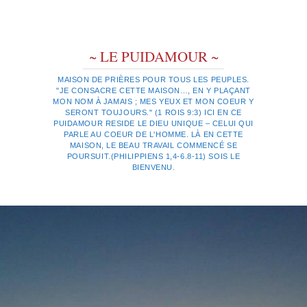
~ LE PUIDAMOUR ~
MAISON DE PRIÈRES POUR TOUS LES PEUPLES.
"JE CONSACRE CETTE MAISON…, EN Y PLAÇANT
MON NOM À JAMAIS ; MES YEUX ET MON COEUR Y
SERONT TOUJOURS." (1 ROIS 9:3) ICI EN CE
PUIDAMOUR RESIDE LE DIEU UNIQUE – CELUI QUI
PARLE AU COEUR DE L'HOMME. LÀ EN CETTE
MAISON, LE BEAU TRAVAIL COMMENCÉ SE
POURSUIT.(PHILIPPIENS 1,4-6.8-11) SOIS LE
BIENVENU.