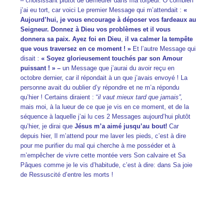
– choisissant plutôt de demeurer dans ma torpeur. Ô combien
j’ai eu tort, car voici Le premier Message qui m’attendait :
«
Aujourd’hui, je vous encourage à déposer vos fardeaux au
Seigneur. Donnez à Dieu vos problèmes et il vous
donnera sa paix. Ayez foi en
Dieu
,
il va calmer la tempête
que vous traversez en ce moment !
»
Et l’autre Message qui
disait :
«
Soyez glorieusement touchés par son Amour
puissant !
»
–
un
Message que j’aurai du avoir reçu en
octobre dernier, car il répondait à un que j’avais envoyé ! La
personne avait du oublier d’y répondre et ne m’a répondu
qu’hier ! Certains diraient : “
il vaut mieux tard que jamais”,
mais moi, à la lueur de ce que je vis en ce moment, et de la
séquence à laquelle j’ai lu ces 2 Messages aujourd’hui plutôt
qu’hier, je dirai que
Jésus m’a aimé
jusqu’au bout!
Car
depuis hier, Il m’attend pour me laver les pieds, c’est à dire
pour me purifier du mal qui cherche à me posséder et à
m’empêcher de vivre cette montée vers Son calvaire et Sa
Pâques comme je le vis
d’habitude
, c’est à dire: dans Sa joie
de Ressuscité d’entre les morts !