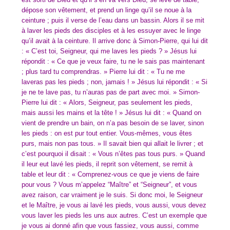
dépose son vêtement, et prend un linge qu’il se noue à la
ceinture ; puis il verse de l’eau dans un bassin. Alors il se mit
à laver les pieds des disciples et à les essuyer avec le linge
qu’il avait à la ceinture. Il arrive donc à Simon-Pierre, qui lui dit
: « C’est toi, Seigneur, qui me laves les pieds ? » Jésus lui
répondit : « Ce que je veux faire, tu ne le sais pas maintenant
; plus tard tu comprendras. » Pierre lui dit : « Tu ne me
laveras pas les pieds ; non, jamais ! » Jésus lui répondit : « Si
je ne te lave pas, tu n’auras pas de part avec moi. »
Simon-
Pierre lui dit : « Alors, Seigneur, pas seulement les pieds,
mais aussi les mains et la tête ! » Jésus lui dit : « Quand on
vient de prendre un bain, on n’a pas besoin de se laver, sinon
les pieds : on est pur tout entier. Vous-mêmes, vous êtes
purs, mais non pas tous. » Il savait bien qui allait le livrer ; et
c’est pourquoi il disait : « Vous n’êtes pas tous purs. » Quand
il leur eut lavé les pieds, il reprit son vêtement, se remit à
table et leur dit : « Comprenez-vous ce que je viens de faire
pour vous ? Vous m’appelez “Maître” et “Seigneur”, et vous
avez raison, car vraiment je le suis. Si donc moi, le Seigneur
et le Maître, je vous ai lavé les pieds, vous aussi, vous devez
vous laver les pieds les uns aux autres. C’est un exemple que
je vous ai donné afin que vous fassiez, vous aussi, comme