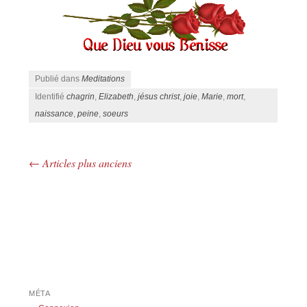
Publié dans
Meditations
Identifié
chagrin
,
Elizabeth
,
jésus christ
,
joie
,
Marie
,
mort
,
naissance
,
peine
,
soeurs
←
Articles plus anciens
Navigation des articles
MÉTA