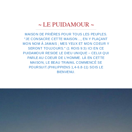
~ LE PUIDAMOUR ~
MAISON DE PRIÈRES POUR TOUS LES PEUPLES.
"JE CONSACRE CETTE MAISON…, EN Y PLAÇANT
MON NOM À JAMAIS ; MES YEUX ET MON COEUR Y
SERONT TOUJOURS." (1 ROIS 9:3) ICI EN CE
PUIDAMOUR RESIDE LE DIEU UNIQUE – CELUI QUI
PARLE AU COEUR DE L'HOMME. LÀ EN CETTE
MAISON, LE BEAU TRAVAIL COMMENCÉ SE
POURSUIT.(PHILIPPIENS 1,4-6.8-11) SOIS LE
BIENVENU.