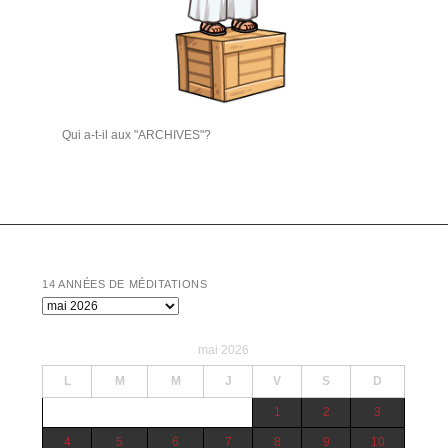
Qui a-t-il aux "ARCHIVES"?
14 ANNÉES DE MÉDITATIONS
14
années
de
mai 2026
Méditations
L
M
M
J
V
S
D
1
2
3
4
5
6
7
8
9
10