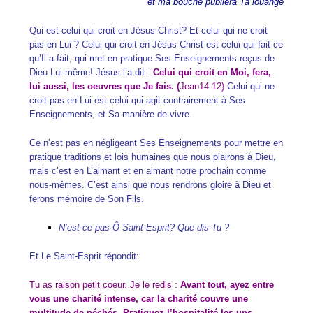
et ma bouche publiera Ta louange
Qui est celui qui croit en Jésus-Christ? Et celui qui ne croit
pas en Lui ? Celui qui croit en Jésus-Christ est celui qui fait ce
qu’Il a fait, q
ui met en pratique Ses Enseignements reçus de
Dieu Lui-même
! Jésus l’a dit :
Celui qui croit en Moi, fera,
lui aussi, les oeuvres que Je fais. (
Jean14:12)
Celui qui ne
croit pas en Lui est celui qui agit contrairement à Ses
Enseignements, et Sa manière de vivre.
Ce n’est pas en négligeant Ses Enseignements pour mettre en
pratique traditions et lois humaines que nous plairons à Dieu,
mais c’est en L’aimant et en aimant notre prochain comme
nous-mêmes. C’est ainsi que nous rendrons gloire à Dieu et
ferons mémoire de Son Fils.
N’est-ce pas Ô Saint-Esprit? Que dis-Tu ?
Et Le Saint-Esprit répondit:
Tu as raison petit coeur. Je le redis :
Avant tout, ayez entre
vous une charité intense, car la charité couvre une
multitude de péchés. Pratiquez l’hospitalité les uns