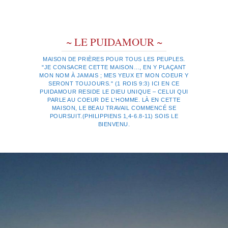
~ LE PUIDAMOUR ~
MAISON DE PRIÈRES POUR TOUS LES PEUPLES.
"JE CONSACRE CETTE MAISON…, EN Y PLAÇANT
MON NOM À JAMAIS ; MES YEUX ET MON COEUR Y
SERONT TOUJOURS." (1 ROIS 9:3) ICI EN CE
PUIDAMOUR RESIDE LE DIEU UNIQUE – CELUI QUI
PARLE AU COEUR DE L'HOMME. LÀ EN CETTE
MAISON, LE BEAU TRAVAIL COMMENCÉ SE
POURSUIT.(PHILIPPIENS 1,4-6.8-11) SOIS LE
BIENVENU.