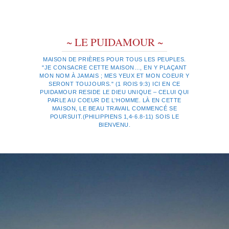
~ LE PUIDAMOUR ~
MAISON DE PRIÈRES POUR TOUS LES PEUPLES.
"JE CONSACRE CETTE MAISON…, EN Y PLAÇANT
MON NOM À JAMAIS ; MES YEUX ET MON COEUR Y
SERONT TOUJOURS." (1 ROIS 9:3) ICI EN CE
PUIDAMOUR RESIDE LE DIEU UNIQUE – CELUI QUI
PARLE AU COEUR DE L'HOMME. LÀ EN CETTE
MAISON, LE BEAU TRAVAIL COMMENCÉ SE
POURSUIT.(PHILIPPIENS 1,4-6.8-11) SOIS LE
BIENVENU.