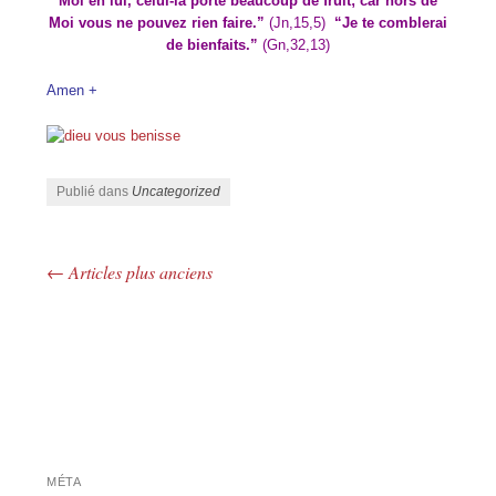
Moi en lui, celui-là porte beaucoup de fruit; car hors de
Moi vous ne pouvez rien faire.”
(Jn,15,5)
“Je te comblerai
de bienfaits.”
(Gn,32,13)
Amen +
Publié dans
Uncategorized
←
Articles plus anciens
Navigation des articles
MÉTA