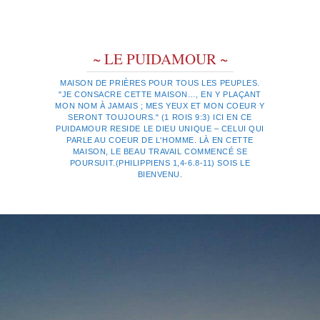
~ LE PUIDAMOUR ~
MAISON DE PRIÈRES POUR TOUS LES PEUPLES.
"JE CONSACRE CETTE MAISON…, EN Y PLAÇANT
MON NOM À JAMAIS ; MES YEUX ET MON COEUR Y
SERONT TOUJOURS." (1 ROIS 9:3) ICI EN CE
PUIDAMOUR RESIDE LE DIEU UNIQUE – CELUI QUI
PARLE AU COEUR DE L'HOMME. LÀ EN CETTE
MAISON, LE BEAU TRAVAIL COMMENCÉ SE
POURSUIT.(PHILIPPIENS 1,4-6.8-11) SOIS LE
BIENVENU.