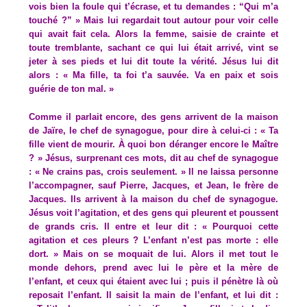
vois bien la foule qui t’écrase, et tu demandes : “Qui m’a
touché ?” » Mais lui regardait tout autour pour voir celle
qui avait fait cela. Alors la femme, saisie de crainte et
toute tremblante, sachant ce qui lui était arrivé, vint se
jeter à ses pieds et lui dit toute la vérité. Jésus lui dit
alors : « Ma fille, ta foi t’a sauvée. Va en paix et sois
guérie de ton mal. »
Comme il parlait encore, des gens arrivent de la maison
de Jaïre, le chef de synagogue, pour dire à celui-ci : « Ta
fille vient de mourir. À quoi bon déranger encore le Maître
? » Jésus, surprenant ces mots, dit au chef de synagogue
: « Ne crains pas, crois seulement. » Il ne laissa personne
l’accompagner, sauf Pierre, Jacques, et Jean, le frère de
Jacques. Ils arrivent à la maison du chef de synagogue.
Jésus voit l’agitation, et des gens qui pleurent et poussent
de grands cris. Il entre et leur dit : « Pourquoi cette
agitation et ces pleurs ? L’enfant n’est pas morte : elle
dort. » Mais on se moquait de lui. Alors il met tout le
monde dehors, prend avec lui le père et la mère de
l’enfant, et ceux qui étaient avec lui ; puis il pénètre là où
reposait l’enfant. Il saisit la main de l’enfant, et lui dit :