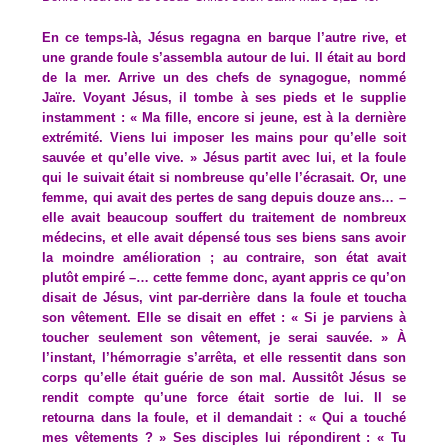
En ce temps-là, Jésus regagna en barque l’autre rive, et
une grande foule s’assembla autour de lui. Il était au bord
de la mer. Arrive un des chefs de synagogue, nommé
Jaïre. Voyant Jésus, il tombe à ses pieds et le supplie
instamment : « Ma fille, encore si jeune, est à la dernière
extrémité. Viens lui imposer les mains pour qu’elle soit
sauvée et qu’elle vive. » Jésus partit avec lui, et la foule
qui le suivait était si nombreuse qu’elle l’écrasait. Or, une
femme, qui avait des pertes de sang depuis douze ans… –
elle avait beaucoup souffert du traitement de nombreux
médecins, et elle avait dépensé tous ses biens sans avoir
la moindre amélioration ; au contraire, son état avait
plutôt empiré –… cette femme donc, ayant appris ce qu’on
disait de Jésus, vint par-derrière dans la foule et toucha
son vêtement. Elle se disait en effet : « Si je parviens à
toucher seulement son vêtement, je serai sauvée. » À
l’instant, l’hémorragie s’arrêta, et elle ressentit dans son
corps qu’elle était guérie de son mal. Aussitôt Jésus se
rendit compte qu’une force était sortie de lui. Il se
retourna dans la foule, et il demandait : « Qui a touché
mes vêtements ? » Ses disciples lui répondirent : « Tu