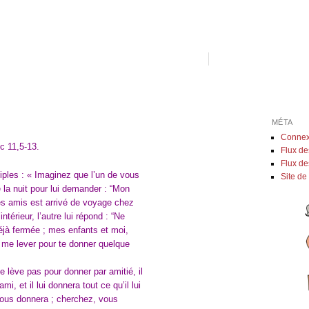
MÉTA
Connex
c 11,5-13.
Flux de
Flux d
iples : « Imaginez que l’un de vous
Site d
de la nuit pour lui demander : “Mon
es amis est arrivé de voyage chez
l’intérieur, l’autre lui répond : “Ne
éjà fermée ; mes enfants et moi,
me lever pour te donner quelque
e lève pas pour donner par amitié, il
, et il lui donnera tout ce qu’il lui
vous donnera ; cherchez, vous