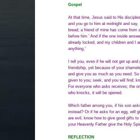
Gospel
At that time, Jesus said to His disciple
and you go to him at midnight and say, 
bread; a friend of mine has come from a
before him.’ And if the one inside answe
already locked, and my children and I ar
anything,’
I tell you, even if he will not get up an
friendship, yet because of your shamele
and give you as much as you need. So I 
given to you; seek, and you will find; k
For everyone who asks receives; the on
who knocks, it will be opened.
Which father among you, if his son asks 
instead? Or if he asks for an egg, will 
are evil, know how to give good gifts t
your Heavenly Father give the Holy Spir
REFLECTION