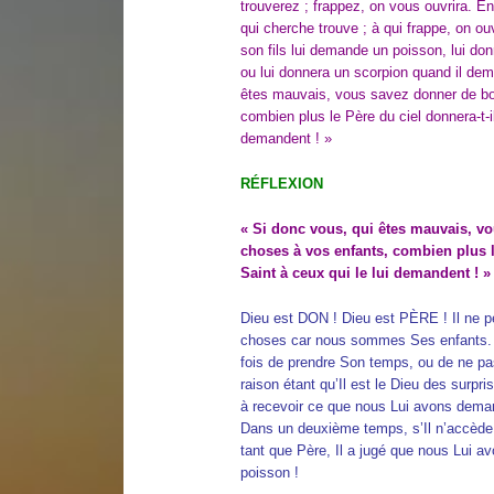
trouverez ; frappez, on vous ouvrira. E
qui cherche trouve ; à qui frappe, on o
son fils lui demande un poisson, lui do
ou lui donnera un scorpion quand il de
êtes mauvais, vous savez donner de b
combien plus le Père du ciel donnera-t-il 
demandent ! »
RÉFLEXION
« Si donc vous, qui êtes mauvais, v
choses à vos enfants, combien plus le
Saint à ceux qui le lui demandent ! »
Dieu est DON ! Dieu est PÈRE ! Il ne 
choses car nous sommes Ses enfants. C
fois de prendre Son temps, ou de ne p
raison étant qu’Il est le Dieu des surpr
à recevoir ce que nous Lui avons demandé
Dans un deuxième temps, s’Il n’accède
tant que Père, Il a jugé que nous Lui a
poisson !