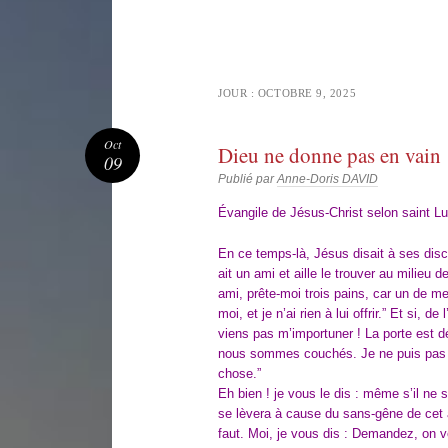
JOUR :
OCTOBRE 9, 2025
Oct
Dieu ne donne pas en vain
09
Publié par
Anne-Doris DAVID
Évangile de Jésus-Christ selon saint Lu
En ce temps-là, Jésus disait à ses disc
ait un ami et aille le trouver au milieu 
ami, prête-moi trois pains, car un de m
moi, et je n’ai rien à lui offrir.” Et si, de 
viens pas m’importuner ! La porte est d
nous sommes couchés. Je ne puis pas 
chose.”
Eh bien ! je vous le dis : même s’il ne s
se lèvera à cause du sans-gêne de cet ami
faut. Moi, je vous dis : Demandez, on 