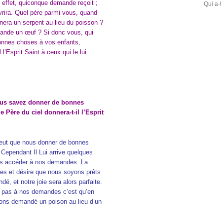
n effet, quiconque demande reçoit ;
Qui a-
uvrira. Quel père parmi vous, quand
nnera un serpent au lieu du poisson ?
mande un œuf ? Si donc vous, qui
onnes choses à vos enfants,
l’Esprit Saint à ceux qui le lui
ous savez donner de bonnes
 Père du ciel donnera-t-il l’Esprit
peut que nous donner de bonnes
ependant Il Lui arrive quelques
as accéder à nos demandes. La
ises et désire que nous soyons prêts
, et notre joie sera alors parfaite.
 pas à nos demandes c’est qu’en
vons demandé un poison au lieu d’un