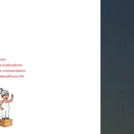
ion
s publications
es commentaires
e WordPress-FR