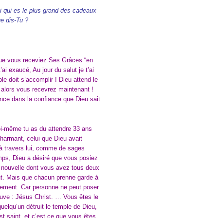
i qui es le plus grand des cadeaux
e dis-Tu ?
 que vous receviez Ses Grâces “en
t’ai exaucé, Au jour du salut je t’ai
le doit s’accomplir ! Dieu attend le
 alors vous recevrez maintenant !
nce dans la confiance que Dieu sait
toi-même tu as du attendre 33 ans
charmant, celui que Dieu avait
t à travers lui, comme de sages
emps, Dieu a désiré que vous posiez
nouvelle dont vous avez tous deux
ront. Mais que chacun prenne garde à
ndement. Car personne ne peut poser
ouve : Jésus Christ. … Vous êtes le
quelqu’un détruit le temple de Dieu,
st saint, et c’est ce que vous êtes.