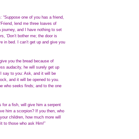
s: “Suppose one of you has a friend,
‘Friend, lend me three loaves of
 journey, and I have nothing to set
rs, ‘Don’t bother me; the door is
e in bed. I can’t get up and give you
d give you the bread because of
ss audacity, he will surely get up
say to you: Ask, and it will be
nock, and it will be opened to you.
e who seeks finds; and to the one
for a fish, will give him a serpent
give him a scorpion? If you then, who
o your children, how much more will
it to those who ask Him!”