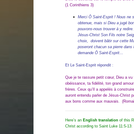
(1 Corinthiens 3)
Merci Ô Saint-Esprit ! Nous ne
obtenue, mais si Dieu a jugé bo
pouvons-nous trouver à y redire
Jésus-Christ Son Fils notre Sei
choix, doivent bâtir sur cette Ma
poseront chacun sa pierre dans l
demande Ô Saint-Esprit…
Et Le Saint-Esprit répondit :
Que je te rassure petit cœur, Dieu a vu
obéissance, ta fidélité, ton grand amour
frères. Ceux qu’Il a appelés à construire
auront entendu parler de Jésus-Christ p
aux bons comme aux mauvais. (Romai
Here’s an
English translation
of this R
Christ according to Saint Luke 11:5-13: