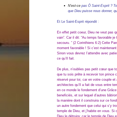
N’est-ce
pas Ô Saint-Esprit ? To
que Dieu puisse nous donner, qu
Et Le Saint-Esprit répondit :
En effet petit coeur, Dieu ne veut pas
vain”. Car il dit: “Au temps favorable je 
secouru. ” (2 Corinthiens 6:2) Cette Paro
moment favorable ! Si c’est maintenant
Sinon vous devrez l’attendre avec patie
ce qu’Il fait.
De plus, n’oublies pas petit cœur que 
que tu sois prête à recevoir ton prince 
réservé pour toi, car en votre couple e
architectes qu’Il a fait de vous entre t
en ce monde le fondement d’une Grâce 
beneficiés, et sur lequel d’autres bâti
la manière dont il construira sur ce fo
un autre fondement que celui qui s’y tr
temple de Dieu, et j’habite en vous. Si 
Dieu le détruira; car le temple de Dieu e