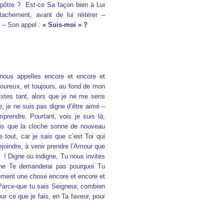
apôtre ? Est-ce Sa façon bien à Lui
achement, avant de lui réitérer –
e – Son appel :
« Suis-moi » ?
nous appelles encore et encore et
ureux, et toujours, au fond de mon
stes tant, alors que je ne me sens
, je ne suis pas digne d’être aimé –
prendre. Pourtant, vois je suis là,
ois que la cloche sonne de nouveau
e tout, car je sais que c’est Toi qui
rejoindre, à venir prendre l’Amour que
 ! Digne ou indigne, Tu nous invites
 ne Te demanderai pas pourquoi Tu
ment une chose encore et encore et
arce-que tu sais Seigneur, combien
ur ce que je fais, en Ta faveur, pour