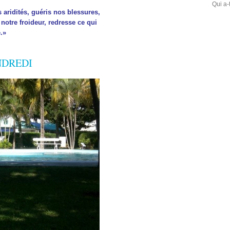
Qui a-
 aridités, guéris nos blessures,
notre froideur, redresse ce qui
.»
NDREDI