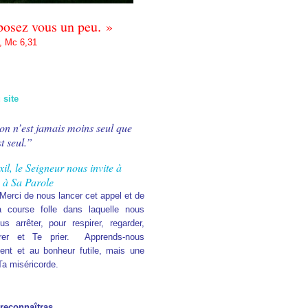
eposez vous un peu. »
, Mc 6,31
 site
n n’est jamais moins seul que
t seul.”
il, le Seigneur nous invite à
à Sa Parole
Merci de nous lancer cet appel et de
 course folle dans laquelle nous
arrêter, pour respirer, regarder,
trer et Te prier. Apprends-nous
gent et au bonheur futile, mais une
Ta miséricorde.
 reconnaîtras