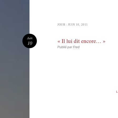
JOUR :
JUIN 10, 2011
Juin
« Il lui dit encore… »
10
Publié par
Fred