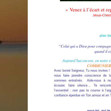
« Venez à l’écart et r
Jésus-Christ
plan du
“Celui qui a Dieu pour compagno
quand il es
Aujourd’hui encore, en notre ex
COMMUNIER
Avec bonté Seigneur, Tu nous invites ! 
nous faire prendre conscience de la
sommes entraînés. Aide-nous à nous 
écouter, faire silence… Te rencon
l’essentiel : non pas la course à l’ar
confiance éperdue en Ton amour et en 
pour toi, qui te