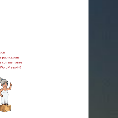
ion
s publications
es commentaires
e WordPress-FR