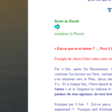
lisons la Parole
méditons la Parole
« Est-ce que tu m’aimes ? … Puis il l
Évangile de Jésus-Christ selon saint J
Par 3 fois, après Sa Résurrection, 
continuer Sa mission sur Terre, sachant
s’en retourner vers le Père, Jésus 
? ».
Et à chaque fois, Pierre répond da
t’aime »
et le Seigneur lui redonne 
pasteur de mes agneaux, de mes breb
Pourquoi par 3 fois ? Est-ce parce q
auparavant ? Pourquoi tant d’insista