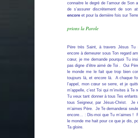
connaitre le degré de l’amour de Son 
de s’assurer discrètement de son att
encore
et pour la dernière fois sur Terr
prions la Parole
Père très Saint, à travers Jésus Tu 
encore à demeurer sous Ton regard amo
cœur, je me demande pourquoi Tu insi
pas digne d’être aimé de Toi . Oui Père
le monde me le fait que trop bien com
toujours là, et encore là. A chaque f
l’appel, mon cœur se serre, et je quitt
m’appelle, c’est Toi qui m’invites à Te 
Tu veux tant donner à tous Tes enfants
tous Seigneur, par Jésus-Christ. Je
m’aimes Père. Je Te demanderai seule
encore… : Dis-moi que Tu m’aimes ! P
le monde me hait pour ce que je dis, po
Ta gloire.