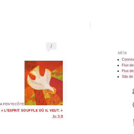
1
MÉTA
Connex
Flux de
Flux d
Site d
LA PENTECÔTE
« L’ESPRIT SOUFFLE OÙ IL VEUT. »
Jn.3,8