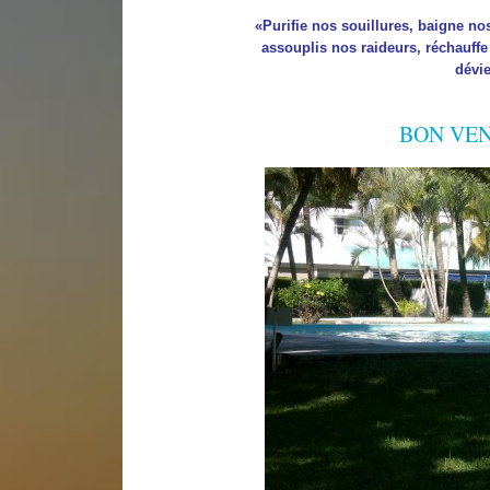
«Purifie nos souillures, baigne nos
assouplis nos raideurs, réchauffe 
dévie
BON VE