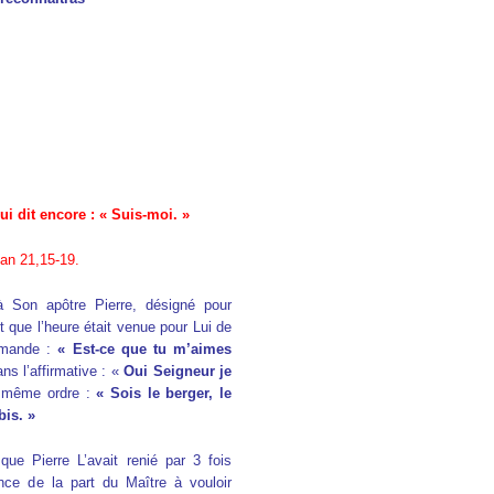
ui dit encore : « Suis-moi. »
ean 21,15-19.
à Son apôtre Pierre, désigné pour
 que l’heure était venue pour Lui de
demande :
« Est-ce que tu m’aimes
ns l’affirmative : «
Oui Seigneur je
le même ordre :
« Sois le berger, le
is. »
ue Pierre L’avait renié par 3 fois
nce de la part du Maître à vouloir