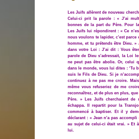
Les Juifs allèrent de nouveau cherch
Celui-ci prit la parole : « J’ai mu
bonnes de la part du Père. Pour l
Les Juifs lui répondirent : « Ce n’
nous voulons te lapider, c’est parce
homme, et tu prétends être Dieu. » Jé
dans votre Loi : J’ai dit : Vous êt
parole de Dieu s’adressait, la Loi le
ne peut pas être abolie. Or, celui 
dans le monde, vous lui dites : ‘Tu b
suis le Fils de Dieu. Si je n’accom
continuez à ne pas me croire. Mais
même vous refuseriez de me croire
reconnaîtrez, et de plus en plus, que
Père. » Les Juifs cherchaient de n
échappa. Il repartit pour la Transjo
commencé à baptiser. Et il y dem
déclarant : « Jean n’a pas accompli d
au sujet de celui-ci était vrai. » Et
lui.