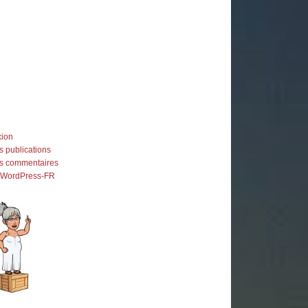
ion
s publications
es commentaires
e WordPress-FR