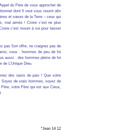
l’Appel du Père de vous approcher de
tionnel dont Il veut vous nourrir afin
rères et sœurs de la Terre – ceux qui
, mal aimés ! Croire c’est ne plus
roire c’est mourir à soi pour laisser
ez pas Son offre, ne craignez pas de
ainsi, vous : hommes de peu de foi
us aussi : des hommes pleins de foi
ce de L’Unique Dieu.
nez des oasis de paix ! Que votre
te. Soyez de vrais hommes, soyez de
Père, votre Père qui est aux Cieux,
t.
*Jean 14:12