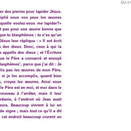
Qui a-
er des pierres pour lapider Jésus.
ltiplié sous vos yeux les œuvres
aquelle voulez-vous me lapider?»
est pas pour une œuvre bonne que
 que tu blasphèmes : tu n’es qu’un
sus leur répliqua : « Il est écrit
es des dieux. Donc, ceux à qui la
s appelle des dieux ; et l’Écriture
que le Père a consacré et envoyé
lasphèmes’, parce que j’ai dit : Je
plis pas les œuvres de mon Père,
 si je les accomplis, quand bien
, croyez les œuvres. Ainsi vous
 le Père est en moi, et moi dans le
ouveau à l’arrêter, mais il leur
rdanie, à l’endroit où Jean avait
eura. Beaucoup vinrent à lui en
e signe ; mais tout ce qu’il a dit
 à cet endroit beaucoup crurent en