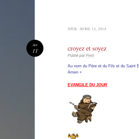
JOUR :
AVRIL 11, 2014
Avr
croyez et soyez
11
Publié par
Fred
Au nom du Père et du Fils et du Saint E
Amen +
EVANGILE DU JOUR