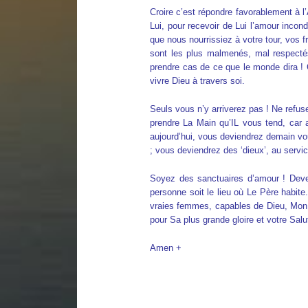
Croire c’est répondre favorablement à 
Lui, pour recevoir de Lui l’amour incondi
que nous nourrissiez à votre tour, vos f
sont les plus malmenés, mal respectés
prendre cas de ce que le monde dira ! C
vivre Dieu à travers soi.
Seuls vous n’y arriverez pas ! Ne refus
prendre La Main qu’IL vous tend, car 
aujourd’hui, vous deviendrez demain vo
; vous deviendrez des ‘dieux’, au servi
Soyez des sanctuaires d’amour ! Deve
personne soit le lieu où Le Père habi
vraies femmes, capables de Dieu, Mon 
pour Sa plus grande gloire et votre Salu
Amen +