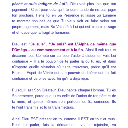
péché et suis indigne de Lui”.
Dieu voit plus loin que ton
jugement ! C’est pour cela qu’Il te commande de ne pas juger
ton prochain. Tiens toi en Sa Présence et laisse Sa Lumière
te montrer non pas ce que Tu veux voir où faire selon ton
propre jugement, mais Sa Volonté à Lui qui est bien plus sage
et efficace que la fragilité humaine.
Dieu est
“Je suis”. “Je suis” est L’Alpha de même que
l’Oméga – au commencement et à la fin.
Ainsi Il voit tout et
discerne tout. Compte sur Lui pour t’aider à discerner. Fais Lui
confiance – Il a le pouvoir de te parler là où tu es, et dans
n’importe quelle situation où tu te trouveras, parce qu’Il est
Esprit – Esprit de Vérité qui a le pouvoir de libérer qui Lui fait
confiance et Le pries avec foi qu’il a déjà reçu.
Puisqu’Il est Son Créateur, Dieu habite chaque Homme. Tu es
Sa semence, parce que tu es celle de l’union de ton père et de
ta mère, et qu’eux-mêmes sont porteurs de Sa semence. Ils
te l’ont transmis et tu la transmettras.
Ainsi Dieu EST présent en toi comme Il EST en tout et tous.
Pour Lui parler, fais la démarche – va Le rejoindre, va