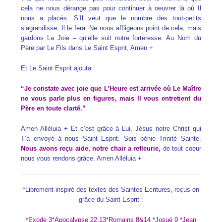
cela ne nous dérange pas pour continuer à oeuvrer là où Il
nous a placés. S’Il veut que le nombre des tout-petits
s’agrandisse, Il le fera. Ne nous affligeons point de cela, mais
gardons La Joie – qu’elle soit notre forteresse. Au Nom du
Père par Le Fils dans Le Saint Esprit, Amen +
Et Le Saint Esprit ajouta :
“Je constate avec joie que L’Heure est arrivée où Le Maître
ne vous parle plus en figures, mais Il vous entretient du
Père en toute clarté.”
Amen Alléluia + Et c’est grâce à Lui, Jésus notre Christ qui
T’a envoyé à nous Saint Esprit. Sois bénie Trinité Sainte.
Nous avons reçu aide, notre chair a refleurie,
de tout coeur
nous vous rendons grâce. Amen Alléluia +
*Librement inspiré des textes des Saintes Ecritures, reçus en
grâce du Saint Esprit :
*Exode 3*Apocalypse 22:13*Romains 8&14 *Josué 9 *Jean