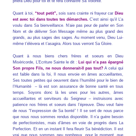
priera Dieu pour toi et te fera connaître Sa Volonté.
Quant à toi,
“tout petit”,
sois sans crainte ni frayeur car
Dieu
est avec toi dans toutes tes démarches.
C’est ainsi qu’il L’a
voulu dans Sa bienveillance. N’aie pas peur de parler en Son
Nom et de délivrer Son Message même au plus grand des
grands, au plus sages des sages. Au moment venu, Dieu Lui-
même t’élèvera et t’asagira. Alors tous verront Sa Gloire.
Quant à nous biens chers frères et soeurs en Dieu
Miséricorde, L’Ecriture Sainte le dit :
Lui qui n’a pas épargné
Son propre Fils, ne nous donnerait-Il pas tout?
A celui qui
est faible dans la foi, Il nous envoie en âmes accueillantes,
Ses toutes petites qui oeuvrent dans l’humilité pour le bien de
l’Humanité – là est son assurance de bonne santé en tous
temps. Soyons donc là les unes pour les autres, âmes
accueillantes et serviteurs du Seigneur – instruisons avec
patience nos frères et soeurs dans l’épreuve. Dieu veut faire
de nous “l’expression de Sa bonté” ! Il se sert de nous parce
que nous nous sommes rendus disponible. Il n’a guère besoin
de perfectionistes, mais d’âmes en voie de progrès dans La
Perfection. Et en un instant Il fera fleurir Sa bénédiction. Il est
vrai que
nous sommes peu nombreux, pour le moment, que