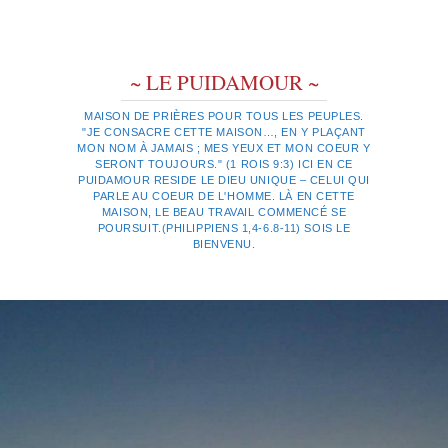
~ LE PUIDAMOUR ~
MAISON DE PRIÈRES POUR TOUS LES PEUPLES.
"JE CONSACRE CETTE MAISON…, EN Y PLAÇANT
MON NOM À JAMAIS ; MES YEUX ET MON COEUR Y
SERONT TOUJOURS." (1 ROIS 9:3) ICI EN CE
PUIDAMOUR RESIDE LE DIEU UNIQUE – CELUI QUI
PARLE AU COEUR DE L'HOMME. LÀ EN CETTE
MAISON, LE BEAU TRAVAIL COMMENCÉ SE
POURSUIT.(PHILIPPIENS 1,4-6.8-11) SOIS LE
BIENVENU.