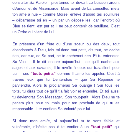
consulter Sa Parole – prosternes toi devant ce buisson ardent
d’Amour et de Miséricorde. Mais avant de La consulter, mets
ton âme à nue – comme Moïse, enlève d’abord tes souillures
– débarrasse toi en – un par un dépose les, car l’endroit où
Dieu se tient, est pur et il ne peut contenir de souillure. C’est
un Ordre qui vient de Lui.
En présence d’un frère ou d’une soeur, ou des deux, tout
abandonnés à Dieu, fais toi donc tout petit, dis tout, ne cache
rien, car eux, de Sa part, ne te cacheront rien. Et tu entendras
Sa Voix – Il le dit encore aujourd’hui : ce qu’Il cache aux
sages et aux savants, Il le revèle à ceux qui travaillent pour
Lui – ces
“touts petits”
comme Il aime les appeler. C’est à
travers eux que tu L’entendras – que Sa Réponse te
parviendra. Alors tu proclameras Sa louange ! Sur tous les
toits, tu diras tout ce qu’Il t’a fait voir et entendre. Et toi aussi
tu deviendras Son Messager, Son tout-petit. Alors Dieu ne te
parlera plus pour toi mais pour ton prochain de qui tu es
responsable. Il te confiera Sa Volonté pour lui.
Si donc mon ami/e, si aujourd’hui tu te sens faible et
vulnérable, n’hésite pas à te confier à un
“tout petit”
qui