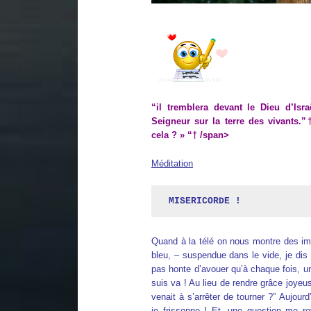
“il tremblera devant le Dieu d’Isr
Seigneur sur la terre des vivants.”
cela ? » “† /span>
Méditation
MISERICORDE !
Quand à la télé on nous montre des ima
bleu, – suspendue dans le vide, je dis 
pas honte d’avouer qu’à chaque fois, un
suis va ! Au lieu de rendre grâce joyeus
venait à s’arrêter de tourner ?” Aujourd
je frissonne ! Et, une question me re