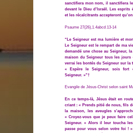
sanctifiera mon nom, il sanctifiera l
devant le Dieu d’Israël. Les esprits 
et les récalcitrants accepteront qu’on
Psaume 27(26),1.4abcd.13-14
“Le Seigneur est ma lumière et mon s
Le Seigneur est le rempart de ma vie 
demandé une chose au Seigneur, la s
maison du Seigneur tous les jours d
verrai les bontés du Seigneur sur la t
« Espère le Seigneur, sois fort
Seigneur. »”†
Evangile de Jésus-Christ selon saint M
En ce temps-là, Jésus était en route
criant : « Prends pitié de nous, fils 
la maison, les aveugles s’approchè
« Croyez-vous que je peux faire cela
Seigneur. » Alors il leur toucha le
passe pour vous selon votre foi ! »