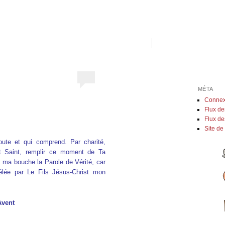
MÉTA
Connex
Flux de
Flux d
Site d
ute et qui comprend. Par charité,
t Saint, remplir ce moment de Ta
 ma bouche la Parole de Vérité, car
élée par Le Fils Jésus-Christ mon
Avent