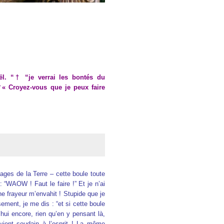
aël. “† “je verrai les bontés du
†« Croyez-vous que je peux faire
ges de la Terre – cette boule toute
: “WAOW ! Faut le faire !” Et je n’ai
e frayeur m’envahit ! Stupide que je
ement, je me dis : “et si cette boule
’hui encore, rien qu’en y pensant là,
vient soudain à l’esprit ! La même