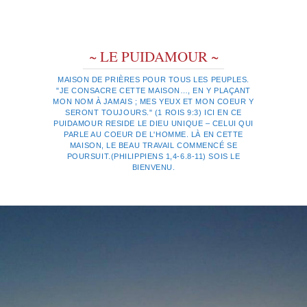
~ LE PUIDAMOUR ~
MAISON DE PRIÈRES POUR TOUS LES PEUPLES.
"JE CONSACRE CETTE MAISON…, EN Y PLAÇANT
MON NOM À JAMAIS ; MES YEUX ET MON COEUR Y
SERONT TOUJOURS." (1 ROIS 9:3) ICI EN CE
PUIDAMOUR RESIDE LE DIEU UNIQUE – CELUI QUI
PARLE AU COEUR DE L'HOMME. LÀ EN CETTE
MAISON, LE BEAU TRAVAIL COMMENCÉ SE
POURSUIT.(PHILIPPIENS 1,4-6.8-11) SOIS LE
BIENVENU.