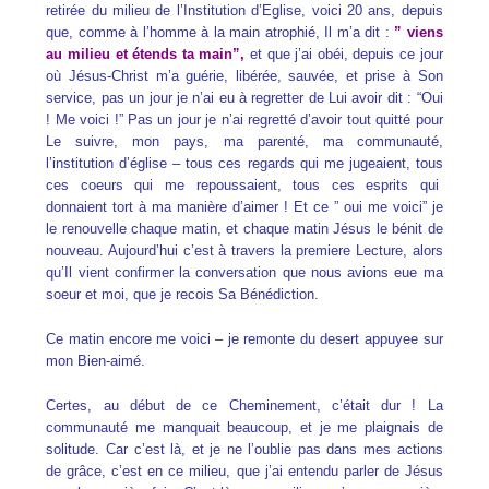
retirée du milieu de l’Institution d’Eglise, voici 20 ans, depuis
que, comme à l’homme à la main atrophié, Il m’a dit :
” viens
au milieu et étends ta main”,
et que j’ai obéi, depuis ce jour
où Jésus-Christ m’a guérie, libérée, sauvée, et prise à Son
service, pas un jour je n’ai eu à regretter de Lui avoir dit : “Oui
! Me voici !” Pas un jour je n’ai regretté d’avoir tout quitté pour
Le suivre, mon pays, ma parenté, ma communauté,
l’institution d’église – tous ces regards qui me jugeaient, tous
ces coeurs qui me repoussaient, tous ces esprits qui
donnaient tort à ma manière d’aimer ! Et ce ” oui me voici” je
le renouvelle chaque matin, et chaque matin Jésus le bénit de
nouveau. Aujourd’hui c’est à travers la premiere Lecture, alors
qu’Il vient confirmer la conversation que nous avions eue ma
soeur et moi, que je recois Sa Bénédiction.
Ce matin encore me voici – je remonte du desert appuyee sur
mon Bien-aimé.
Certes, au début de ce Cheminement, c’était dur ! La
communauté me manquait beaucoup, et je me plaignais de
solitude. Car c’est là, et je ne l’oublie pas dans mes actions
de grâce, c’est en ce milieu, que j’ai entendu parler de Jésus