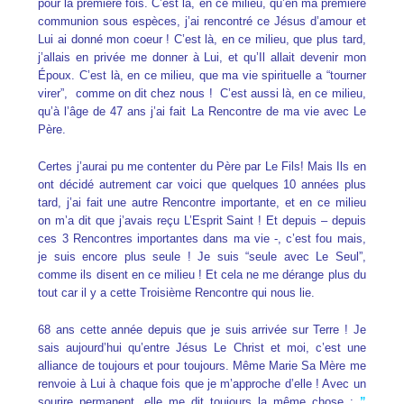
pour la première fois. C’est là, en ce milieu, qu’en ma première
communion sous espèces, j’ai rencontré ce Jésus d’amour et
Lui ai donné mon coeur ! C’est là, en ce milieu, que plus tard,
j’allais en privée me donner à Lui, et qu’Il allait devenir mon
Époux. C’est là, en ce milieu, que ma vie spirituelle a “tourner
virer”, comme on dit chez nous ! C’est aussi là, en ce milieu,
qu’à l’âge de 47 ans j’ai fait La Rencontre de ma vie avec Le
Père.
Certes j’aurai pu me contenter du Père par Le Fils! Mais Ils en
ont décidé autrement car voici que quelques 10 années plus
tard, j’ai fait une autre Rencontre importante, et en ce milieu
on m’a dit que j’avais reçu L’Esprit Saint ! Et depuis – depuis
ces 3 Rencontres importantes dans ma vie -, c’est fou mais,
je suis encore plus seule ! Je suis “seule avec Le Seul”,
comme ils disent en ce milieu ! Et cela ne me dérange plus du
tout car il y a cette Troisième Rencontre qui nous lie.
68 ans cette année depuis que je suis arrivée sur Terre ! Je
sais aujourd’hui qu’entre Jésus Le Christ et moi, c’est une
alliance de toujours et pour toujours. Même Marie Sa Mère me
renvoie à Lui à chaque fois que je m’approche d’elle ! Avec un
sourire permanent, elle me dit toujours la même chose :
”