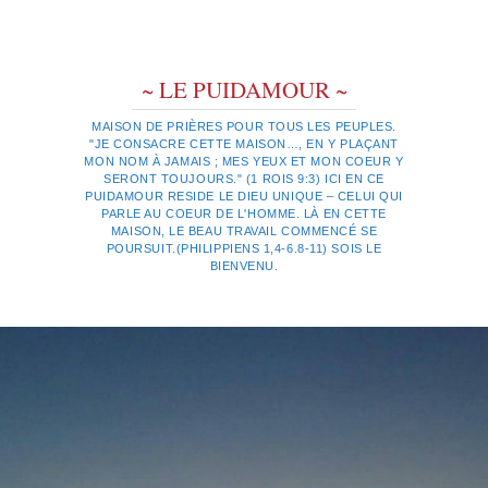
~ LE PUIDAMOUR ~
MAISON DE PRIÈRES POUR TOUS LES PEUPLES.
"JE CONSACRE CETTE MAISON…, EN Y PLAÇANT
MON NOM À JAMAIS ; MES YEUX ET MON COEUR Y
SERONT TOUJOURS." (1 ROIS 9:3) ICI EN CE
PUIDAMOUR RESIDE LE DIEU UNIQUE – CELUI QUI
PARLE AU COEUR DE L'HOMME. LÀ EN CETTE
MAISON, LE BEAU TRAVAIL COMMENCÉ SE
POURSUIT.(PHILIPPIENS 1,4-6.8-11) SOIS LE
BIENVENU.