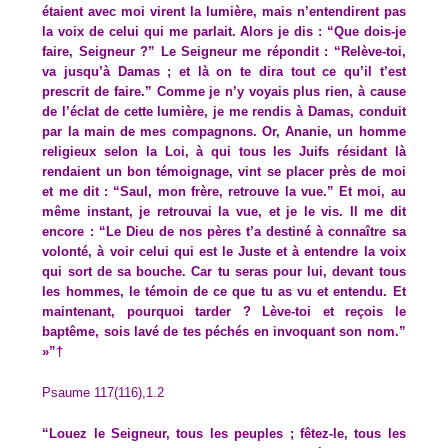
étaient avec moi virent la lumière, mais n’entendirent pas
la voix de celui qui me parlait. Alors je dis : “Que dois-je
faire, Seigneur ?” Le Seigneur me répondit : “Relève-toi,
va jusqu’à Damas ; et là on te dira tout ce qu’il t’est
prescrit de faire.” Comme je n’y voyais plus rien, à cause
de l’éclat de cette lumière, je me rendis à Damas, conduit
par la main de mes compagnons. Or, Ananie, un homme
religieux selon la Loi, à qui tous les Juifs résidant là
rendaient un bon témoignage, vint se placer près de moi
et me dit : “Saul, mon frère, retrouve la vue.” Et moi, au
même instant, je retrouvai la vue, et je le vis. Il me dit
encore : “Le Dieu de nos pères t’a destiné à connaître sa
volonté, à voir celui qui est le Juste et à entendre la voix
qui sort de sa bouche. Car tu seras pour lui, devant tous
les hommes, le témoin de ce que tu as vu et entendu. Et
maintenant, pourquoi tarder ? Lève-toi et reçois le
baptême, sois lavé de tes péchés en invoquant son nom.”
»”†
Psaume 117(116),1.2
“Louez le Seigneur, tous les peuples ; fêtez-le, tous les