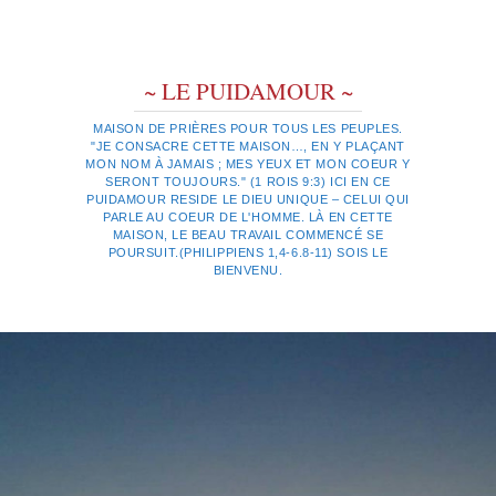
~ LE PUIDAMOUR ~
MAISON DE PRIÈRES POUR TOUS LES PEUPLES.
"JE CONSACRE CETTE MAISON…, EN Y PLAÇANT
MON NOM À JAMAIS ; MES YEUX ET MON COEUR Y
SERONT TOUJOURS." (1 ROIS 9:3) ICI EN CE
PUIDAMOUR RESIDE LE DIEU UNIQUE – CELUI QUI
PARLE AU COEUR DE L'HOMME. LÀ EN CETTE
MAISON, LE BEAU TRAVAIL COMMENCÉ SE
POURSUIT.(PHILIPPIENS 1,4-6.8-11) SOIS LE
BIENVENU.