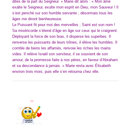
dites de la part du Seigneur. » Marie dit alors : « Mon âme
exalte le Seigneur, exulte mon esprit en Dieu, mon Sauveur ! Il
s’est penché sur son humble servante ; désormais tous les
âges me diront bienheureuse.
Le Puissant fit pour moi des merveilles ; Saint est son nom !
Sa miséricorde s’étend d’âge en âge sur ceux qui le craignent.
Déployant la force de son bras, il disperse les superbes. Il
renverse les puissants de leurs trônes, il élève les humbles. Il
comble de biens les affamés, renvoie les riches les mains
vides. Il relève Israël son serviteur, il se souvient de son
amour, de la promesse faite à nos pères, en faveur d’Abraham
et sa descendance à jamais. » Marie resta avec Élisabeth
environ trois mois, puis elle s’en retourna chez elle.