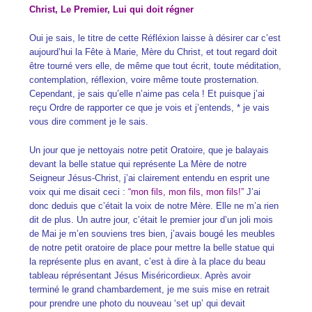
Christ, Le Premier, Lui qui doit régner
Oui je sais, le titre de cette Réfléxion laisse à désirer car c’est
aujourd’hui la Fête à Marie, Mère du Christ, et tout regard doit
être tourné vers elle, de même que tout écrit, toute méditation,
contemplation, réflexion, voire même toute prosternation.
Cependant, je sais qu’elle n’aime pas cela ! Et puisque j’ai
reçu Ordre de rapporter ce que je vois et j’entends, * je vais
vous dire comment je le sais.
Un jour que je nettoyais notre petit Oratoire, que je balayais
devant la belle statue qui représente La Mère de notre
Seigneur Jésus-Christ, j’ai clairement entendu en esprit une
voix qui me disait ceci :
“mon fils, mon fils, mon fils!”
J’ai
donc deduis que c’était la voix de notre Mère. Elle ne m’a rien
dit de plus. Un autre jour, c’était le premier jour d’un joli mois
de Mai je m’en souviens tres bien, j’avais bougé les meubles
de notre petit oratoire de place pour mettre la belle statue qui
la représente plus en avant, c’est à dire à la place du beau
tableau réprésentant Jésus Miséricordieux. Après avoir
terminé le grand chambardement, je me suis mise en retrait
pour prendre une photo du nouveau ‘set up’ qui devait