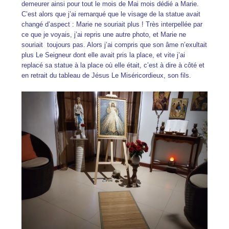
demeurer ainsi pour tout le mois de Mai mois dédié a Marie.
C’est alors que j’ai remarqué que le visage de la statue avait
changé d’aspect : Marie ne souriait plus ! Très interpellée par
ce que je voyais, j’ai repris une autre photo, et Marie ne
souriait toujours pas. Alors j’ai compris que son âme n’exultait
plus Le Seigneur dont elle avait pris la place, et vite j’ai
replacé sa statue à la place où elle était, c’est à dire à côté et
en retrait du tableau de Jésus Le Miséricordieux, son fils.