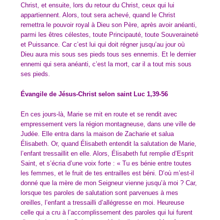
Christ, et ensuite, lors du retour du Christ, ceux qui lui
appartiennent. Alors, tout sera achevé, quand le Christ
remettra le pouvoir royal à Dieu son Père, après avoir anéanti,
parmi les êtres célestes, toute Principauté, toute Souveraineté
et Puissance. Car c’est lui qui doit régner jusqu’au jour où
Dieu aura mis sous ses pieds tous ses ennemis. Et le dernier
ennemi qui sera anéanti, c’est la mort, car il a tout mis sous
ses pieds.
Évangile de Jésus-Christ selon saint Luc 1,39-56
En ces jours-là, Marie se mit en route et se rendit avec
empressement vers la région montagneuse, dans une ville de
Judée. Elle entra dans la maison de Zacharie et salua
Élisabeth. Or, quand Élisabeth entendit la salutation de Marie,
l’enfant tressaillit en elle. Alors, Élisabeth fut remplie d’Esprit
Saint, et s’écria d’une voix forte : « Tu es bénie entre toutes
les femmes, et le fruit de tes entrailles est béni. D’où m’est-il
donné que la mère de mon Seigneur vienne jusqu’à moi ? Car,
lorsque tes paroles de salutation sont parvenues à mes
oreilles, l’enfant a tressailli d’allégresse en moi. Heureuse
celle qui a cru à l’accomplissement des paroles qui lui furent