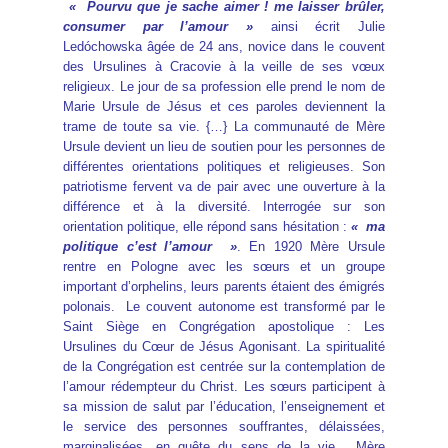
«
Pourvu que je sache aimer ! me laisser brûler,
consumer par l’amour »
ainsi écrit Julie
Ledóchowska âgée de 24 ans, novice dans le couvent
des Ursulines à Cracovie à la veille de ses vœux
religieux. Le jour de sa profession elle prend le nom de
Marie Ursule de Jésus et ces paroles deviennent la
trame de toute sa vie. {…} La communauté de Mère
Ursule devient un lieu de soutien pour les personnes de
différentes orientations politiques et religieuses. Son
patriotisme fervent va de pair avec une ouverture à la
différence et à la diversité. Interrogée sur son
orientation politique, elle répond sans hésitation :
« ma
politique c’est l’amour »
. En 1920 Mère Ursule
rentre en Pologne avec les sœurs et un groupe
important d’orphelins, leurs parents étaient des émigrés
polonais. Le couvent autonome est transformé par le
Saint Siège en Congrégation apostolique : Les
Ursulines du Cœur de Jésus Agonisant. La spiritualité
de la Congrégation est centrée sur la contemplation de
l’amour rédempteur du Christ. Les sœurs participent à
sa mission de salut par l’éducation, l’enseignement et
le service des personnes souffrantes, délaissées,
marginalisées, en quête du sens de la vie. Mère