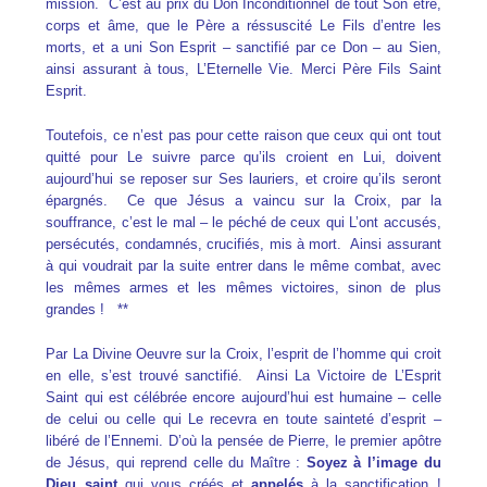
mission. C’est au prix du Don Inconditionnel de tout Son être,
corps et âme, que le Père a réssuscité Le Fils d’entre les
morts, et a uni Son Esprit – sanctifié par ce Don – au Sien,
ainsi assurant à tous, L’Eternelle Vie. Merci Père Fils Saint
Esprit.
Toutefois, ce n’est pas pour cette raison que ceux qui ont tout
quitté pour Le suivre parce qu’ils croient en Lui, doivent
aujourd’hui se reposer sur Ses lauriers, et croire qu’ils seront
épargnés. Ce que Jésus a vaincu sur la Croix, par la
souffrance, c’est le mal – le péché de ceux qui L’ont accusés,
persécutés, condamnés, crucifiés, mis à mort. Ainsi assurant
à qui voudrait par la suite entrer dans le même combat, avec
les mêmes armes et les mêmes victoires, sinon de plus
grandes ! **
Par La Divine Oeuvre sur la Croix, l’esprit de l’homme qui croit
en elle, s’est trouvé sanctifié. Ainsi La Victoire de L’Esprit
Saint qui est célébrée encore aujourd’hui est humaine – celle
de celui ou celle qui Le recevra en toute sainteté d’esprit –
libéré de l’Ennemi. D’où la pensée de Pierre, le premier apôtre
de Jésus, qui reprend celle du Maître :
Soyez à l’image du
Dieu saint
qui vous créés et
appelés
à la sanctification !