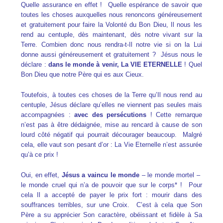
Quelle assurance en effet ! Quelle espérance de savoir que
toutes les choses auxquelles nous renoncons généreusement
et gratuitement pour faire la Volonté du Bon Dieu, Il nous les
rend au centuple, dès maintenant, dès notre vivant sur la
Terre. Combien donc nous rendra-t-Il notre vie si on la Lui
donne aussi généreusement et gratuitement ? Jésus nous le
déclare :
dans le monde à venir, La VIE ETERNELLE
! Quel
Bon Dieu que notre Père qui es aux Cieux.
Toutefois, à toutes ces choses de la Terre qu’Il nous rend au
centuple, Jésus déclare qu’elles ne viennent pas seules mais
accompagnées :
avec des persécutions
! Cette remarque
n’est pas à être dédaignée, mise au rencard à cause de son
lourd côté négatif qui pourrait décourager beaucoup. Malgré
cela, elle vaut son pesant d’or : La Vie Eternelle n’est assurée
qu’à ce prix !
Oui, en effet,
Jésus a vaincu le monde
– le monde mortel –
le monde cruel qui n’a de pouvoir que sur le corps* ! Pour
cela Il a accepté de payer le prix fort : mourir dans des
souffrances terribles, sur une Croix. C’est à cela que Son
Père a su apprécier Son caractère, obéissant et fidèle à Sa