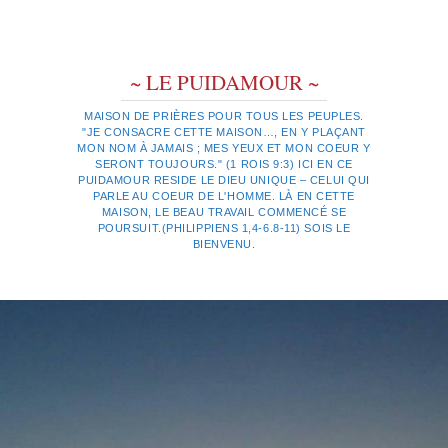
~ LE PUIDAMOUR ~
MAISON DE PRIÈRES POUR TOUS LES PEUPLES.
"JE CONSACRE CETTE MAISON…, EN Y PLAÇANT
MON NOM À JAMAIS ; MES YEUX ET MON COEUR Y
SERONT TOUJOURS." (1 ROIS 9:3) ICI EN CE
PUIDAMOUR RESIDE LE DIEU UNIQUE – CELUI QUI
PARLE AU COEUR DE L'HOMME. LÀ EN CETTE
MAISON, LE BEAU TRAVAIL COMMENCÉ SE
POURSUIT.(PHILIPPIENS 1,4-6.8-11) SOIS LE
BIENVENU.