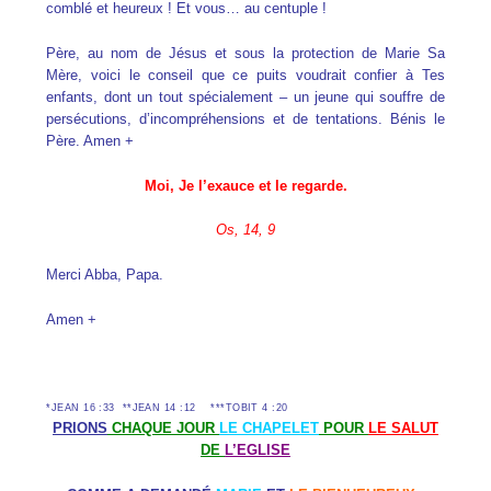
comblé et heureux ! Et vous… au centuple !
Père, au nom de Jésus et sous la protection de Marie Sa
Mère, voici le conseil que ce puits voudrait confier à Tes
enfants, dont un tout spécialement – un jeune qui souffre de
persécutions, d’incompréhensions et de tentations. Bénis le
Père. Amen +
Moi, Je l’exauce et le regarde.
Os, 14, 9
Merci Abba, Papa.
Amen +
*JEAN 16 :33 **JEAN 14 :12 ***TOBIT 4 :20
P
RIONS
CHAQUE JOUR
LE CHAPELET
POUR
LE SALUT
DE
L’EGLISE