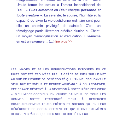
Ursule forme les sœurs à l’amour inconditionnel de
Dieu.
« Elles aimeront en Dieu chaque personne et
toute créature ».
La sérénité, le sourire, l’humilité et la
capacité de vivre la vie quotidienne ordinaire sont pour
elle un chemin privilégié de sainteté. C’est un
témoignage particulièrement crédible d’union au Christ,
un moyen d’évangélisation et d’éducation. Elle-même
en est un exemple… {…}
lire plus >>
LES IMAGES ET BELLES REPRODUCTIONS EXPOSÉES EN CE
PUITS ONT ÉTÉ TROUVÉES PAR LA GRÂCE DE DIEU SUR LE NET
AU GRÉ DE L’ESPRIT DE GÉNÉROSITÉ QUI L’ANIME. CECI DANS LE
SEUL BUT D’EMBÊLIR ET RENDRE AGRÉABLE À S’Y PROMENER,
CET ESPACE RÉSERVÉ À LA DÉVOTION À NOTRE PÈRE DES CIEUX
– DIEU MISERICORDIEUX EN CHRIST SAUVEUR DE TOUS LES
HOMMES. NOTRE FRATERNITÉ TIENT À REMERCIER
CHALEUREUSEMENT LEURS FRÈRES ET SOEURS QUI EN LEUR
GÉNÉROSITÉ DE COEUR OFFRENT CE QU’ILS ONT EUX-MÊMES
REÇUS EN GRÂCES. QUE DIEU SOIT GLORIFIÉ EN EUX.