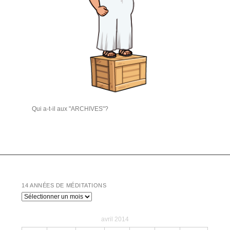
Qui a-t-il aux "ARCHIVES"?
14 ANNÉES DE MÉDITATIONS
14
années
de
avril 2014
Méditations