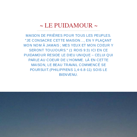
~ LE PUIDAMOUR ~
MAISON DE PRIÈRES POUR TOUS LES PEUPLES.
"JE CONSACRE CETTE MAISON…, EN Y PLAÇANT
MON NOM À JAMAIS ; MES YEUX ET MON COEUR Y
SERONT TOUJOURS." (1 ROIS 9:3) ICI EN CE
PUIDAMOUR RESIDE LE DIEU UNIQUE – CELUI QUI
PARLE AU COEUR DE L'HOMME. LÀ EN CETTE
MAISON, LE BEAU TRAVAIL COMMENCÉ SE
POURSUIT.(PHILIPPIENS 1,4-6.8-11) SOIS LE
BIENVENU.