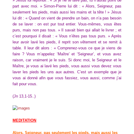
» Jésus lui répondit : « Si je ne te lave pas, tu n’auras point de
part avec moi. » Simon-Pierre lui dit : « Alors, Seigneur, pas
seulement les pieds, mais aussi les mains et la tête ! » Jésus
lui dit : « Quand on vient de prendre un bain, on n’a pas besoin
de se laver : on est pur tout entier. Vous-mêmes, vous êtes
purs, mais non pas tous. » Il savait bien qui allait le livrer ; et
c’est pourquoi il disait : « Vous n’êtes pas tous purs. » Après
leur avoir lavé les pieds, il reprit son vêtement et se remit à
table. Il leur dit alors : « Comprenez-vous ce que je viens de
faire ? Vous m’appelez ‘Maître’ et ‘Seigneur’, et vous avez
raison, car vraiment je le suis. Si donc moi, le Seigneur et le
Maître, je vous ai lavé les pieds, vous aussi vous devez vous
laver les pieds les uns aux autres. C’est un exemple que je
vous ai donné afin que vous fassiez, vous aussi, comme j’ai
fait pour vous.
(Jn 13,1-15..)
MEDITATION
Alors, Seigneur, pas seulement les pieds, mais aussi les