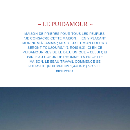
~ LE PUIDAMOUR ~
MAISON DE PRIÈRES POUR TOUS LES PEUPLES.
"JE CONSACRE CETTE MAISON…, EN Y PLAÇANT
MON NOM À JAMAIS ; MES YEUX ET MON COEUR Y
SERONT TOUJOURS." (1 ROIS 9:3) ICI EN CE
PUIDAMOUR RESIDE LE DIEU UNIQUE – CELUI QUI
PARLE AU COEUR DE L'HOMME. LÀ EN CETTE
MAISON, LE BEAU TRAVAIL COMMENCÉ SE
POURSUIT.(PHILIPPIENS 1,4-6.8-11) SOIS LE
BIENVENU.