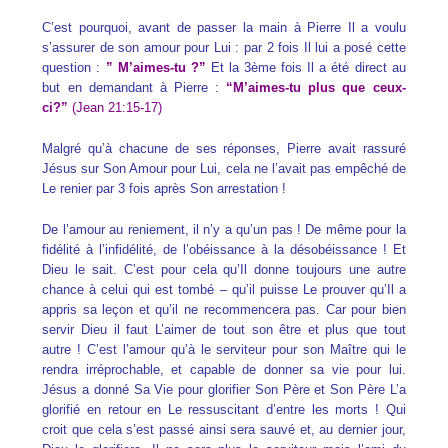
C’est pourquoi, avant de passer la main à Pierre Il a voulu
s’assurer de son amour pour Lui : par 2 fois Il lui a posé cette
question :
” M’aimes-tu ?”
Et la 3ème fois Il a été direct au
but en demandant à Pierre :
“M’aimes-tu plus que ceux-
ci?”
(Jean 21:15-17)
Malgré qu’à chacune de ses réponses, Pierre avait rassuré
Jésus sur Son Amour pour Lui, cela ne l’avait pas empêché de
Le renier par 3 fois après Son arrestation !
De l’amour au reniement, il n’y a qu’un pas ! De même pour la
fidélité à l’infidélité, de l’obéissance à la désobéissance ! Et
Dieu le sait. C’est pour cela qu’Il donne toujours une autre
chance à celui qui est tombé – qu’il puisse Le prouver qu’Il a
appris sa leçon et qu’il ne recommencera pas. Car pour bien
servir Dieu il faut L’aimer de tout son être et plus que tout
autre ! C’est l’amour qu’à le serviteur pour son Maître qui le
rendra irréprochable, et capable de donner sa vie pour lui.
Jésus a donné Sa Vie pour glorifier Son Père et Son Père L’a
glorifié en retour en Le ressuscitant d’entre les morts ! Qui
croit que cela s’est passé ainsi sera sauvé et, au dernier jour,