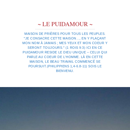
~ LE PUIDAMOUR ~
MAISON DE PRIÈRES POUR TOUS LES PEUPLES.
"JE CONSACRE CETTE MAISON…, EN Y PLAÇANT
MON NOM À JAMAIS ; MES YEUX ET MON COEUR Y
SERONT TOUJOURS." (1 ROIS 9:3) ICI EN CE
PUIDAMOUR RESIDE LE DIEU UNIQUE – CELUI QUI
PARLE AU COEUR DE L'HOMME. LÀ EN CETTE
MAISON, LE BEAU TRAVAIL COMMENCÉ SE
POURSUIT.(PHILIPPIENS 1,4-6.8-11) SOIS LE
BIENVENU.