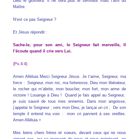
Dieu le glorifiera. Il ne sera plus le serviteur mais l’ami du
Maître.
N’est ce pas Seigneur ?
Et Jésus répondit :
Sache-le, pour son ami, le Seigneur fait merveille, Il
l’écoute quand il crie vers Lui.
(Ps.4:4)
Amen Alléluia Merci Seigneur Jésus. Je t’aime, Seigneur, ma
force : Seigneur, mon roc, ma forteresse, Dieu mon libérateur,
le rocher qui m’abrite, mon bouclier, mon fort, mon arme de
victoire ! Louange à Dieu ! Quand je fais appel au Seigneur,
je suis sauvé de tous mes ennemis. Dans mon angoisse,
j’appelai le Seigneur ; vers mon Dieu, je lançai un cri ; De son
temple il entend ma voix : mon cri parvient à ses oreilles.
Amen Alléluia +
Mes biens chers frères et soeurs, devant ceux qui ne nous
aiment pas, qui se moquent de nous et nous méprisent, ne