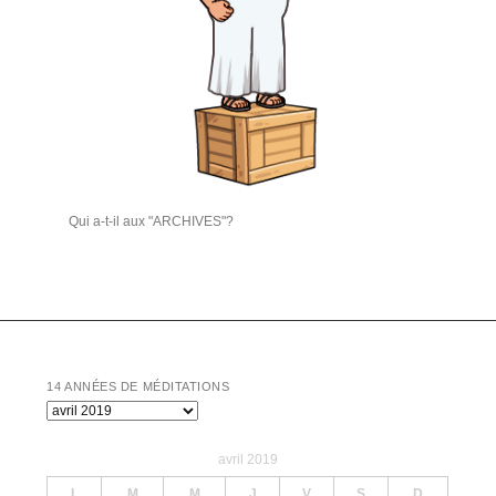
Qui a-t-il aux "ARCHIVES"?
14 ANNÉES DE MÉDITATIONS
14
années
de
avril 2019
Méditations
L
M
M
J
V
S
D