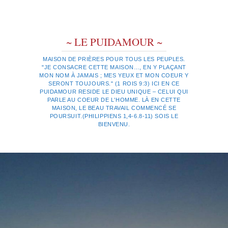
~ LE PUIDAMOUR ~
MAISON DE PRIÈRES POUR TOUS LES PEUPLES.
"JE CONSACRE CETTE MAISON…, EN Y PLAÇANT
MON NOM À JAMAIS ; MES YEUX ET MON COEUR Y
SERONT TOUJOURS." (1 ROIS 9:3) ICI EN CE
PUIDAMOUR RESIDE LE DIEU UNIQUE – CELUI QUI
PARLE AU COEUR DE L'HOMME. LÀ EN CETTE
MAISON, LE BEAU TRAVAIL COMMENCÉ SE
POURSUIT.(PHILIPPIENS 1,4-6.8-11) SOIS LE
BIENVENU.