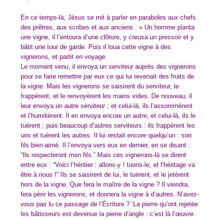
En ce temps-là, Jésus se mit à parler en paraboles aux chefs
des prêtres, aux scribes et aux anciens : « Un homme planta
une vigne, il l’entoura d’une clôture, y creusa un pressoir et y
bâtit une tour de garde. Puis il loua cette vigne à des
vignerons, et partit en voyage.
Le moment venu, il envoya un serviteur auprès des vignerons
pour se faire remettre par eux ce qui lui revenait des fruits de
la vigne. Mais les vignerons se saisirent du serviteur, le
frappèrent, et le renvoyèrent les mains vides. De nouveau, il
leur envoya un autre serviteur ; et celui-là, ils l’assommèrent
et l’humilièrent. Il en envoya encore un autre, et celui-là, ils le
tuèrent ; puis beaucoup d’autres serviteurs : ils frappèrent les
uns et tuèrent les autres. Il lui restait encore quelqu’un : son
fils bien-aimé. Il l’envoya vers eux en dernier, en se disant :
“Ils respecteront mon fils.” Mais ces vignerons-là se dirent
entre eux : “Voici l’héritier : allons-y ! tuons-le, et l’héritage va
être à nous !” Ils se saisirent de lui, le tuèrent, et le jetèrent
hors de la vigne. Que fera le maître de la vigne ? Il viendra,
fera périr les vignerons, et donnera la vigne à d’autres. N’avez-
vous pas lu ce passage de l’Écriture ? ‘La pierre qu’ont rejetée
les bâtisseurs est devenue la pierre d’angle : c’est là l’œuvre