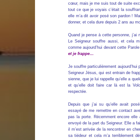
cœur, mais je me suis tout de suite ex
tout ce que je voyais c’était la souffra
elle m’a dit avoir posé son pardon ! Mais
donner, et cela dure depuis 2 ans au 
Quand je pense à cette personne, j’ai m
Le Seigneur souffre aussi, et cela m
comme aujourd’hui devant cette Parole
et je frappe…
Je souffre particulièrement aujourd’hui 
Seigneur Jésus, qui est entrain de frapp
sienne, que je lui rappelle qu’elle a que
et qu’elle doit faire car là est la Vo
respectée.
Depuis que j’ai su qu’elle avait posé
essayé de me remettre en contact avec
pas la porte. Récemment encore elle 
envoyé de la part du Seigneur. Elle a fa
il m’est arrivée de la rencontrer en che
sa tiédeur et cela m’a terriblement dé