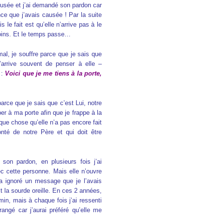
cusée et j’ai demandé son pardon car
nce que j’avais causée ! Par la suite
 le fait est qu’elle n’arrive pas à le
moins. Et le temps passe…
al, je souffre parce que je sais que
’arrive souvent de penser à elle –
 :
Voici que je me tiens à la porte,
parce que je sais que c’est Lui, notre
er à ma porte afin que je frappe à la
lque chose qu’elle n’a pas encore fait
lonté de notre Père et qui doit être
 son pardon, en plusieurs fois j’ai
 cette personne. Mais elle n’ouvre
a ignoré un message que je l’avais
it la sourde oreille. En ces 2 années,
min, mais à chaque fois j’ai ressenti
rangé car j’aurai préféré qu’elle me