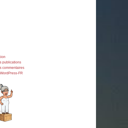
ion
s publications
es commentaires
e WordPress-FR