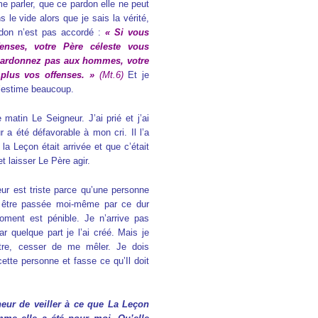
e parler, que ce pardon elle ne peut
 le vide alors que je sais la vérité,
rdon n’est pas accordé :
« Si vous
nses, votre Père céleste vous
 pardonnez pas aux hommes, votre
plus vos offenses. »
(Mt.6)
Et je
 l’estime beaucoup.
 matin Le Seigneur. J’ai prié et j’ai
r a été
défavorable à mon cri. Il l’a
la Leçon était arrivée et que c’était
t laisser Le Père agir.
r est triste parce qu’une personne
r être passée moi-même par ce dur
ment est pénible. Je n’arrive pas
r quelque part je l’ai créé. Mais je
itre, cesser de me mêler. Je dois
ette personne et fasse ce qu’Il doit
eur de veiller à ce que La Leçon