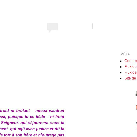
MÉTA
Connex
Flux de
Flux d
Site d
froid ni brûlant – mieux vaudrait
si, puisque tu es tiède – ni froid
) Seigneur, qui séjournera sous ta
ent, qui agit avec justice et dit la
de tort à son frère et n’outrage pas