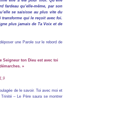
mme elle a été pour moi. Qu’elle
urd fardeau qu’elle-même, par son
’elle se saisisse au plus vite du
 transforme qui le reçoit avec foi.
oigne plus jamais de Ta Voix et de
 déposer une Parole sur le rebord de
le Seigneur ton Dieu est avec toi
 démarches. »
1,9
ulagée de le savoir. Toi avec moi et
 Trinité – Le Père saura se montrer