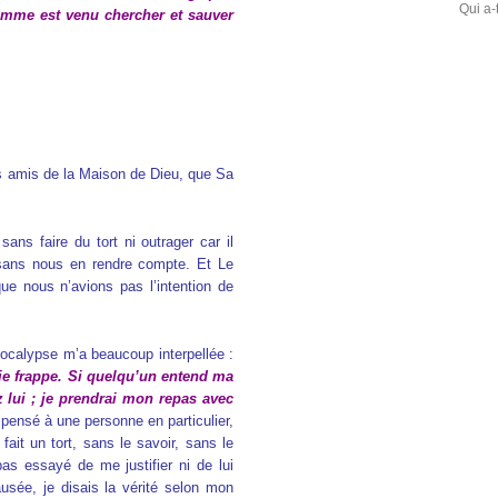
Qui a-
homme est venu chercher et sauver
rs amis de la Maison de Dieu, que Sa
 sans faire du tort ni outrager car il
sans nous en rendre compte. Et Le
ue nous n’avions pas l’intention de
pocalypse m’a beaucoup interpellée :
t je frappe. Si quelqu’un entend ma
ez lui ; je prendrai mon repas avec
 pensé à une personne en particulier,
fait un tort, sans le savoir, sans le
 pas essayé de me justifier ni de lui
ausée, je disais la vérité selon mon