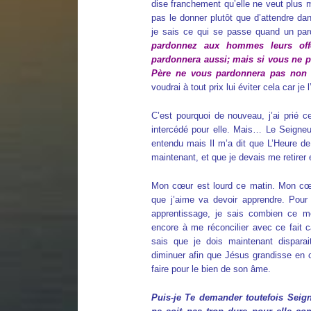
dise franchement qu’elle ne veut plus m
pas le donner plutôt que d’attendre dans
je sais ce qui se passe quand un pa
pardonnez aux hommes leurs offe
pardonnera aussi; mais si vous ne
Père ne vous pardonnera pas non 
voudrai à tout prix lui éviter cela car je
C’est pourquoi de nouveau, j’ai prié ce
intercédé pour elle. Mais… Le Seigneu
entendu mais Il m’a dit que L’Heure de 
maintenant, et que je devais me retirer e
Mon cœur est lourd ce matin. Mon cœu
que j’aime va devoir apprendre. Pou
apprentissage, je sais combien ce mo
encore à me réconcilier avec ce fait ca
sais que je dois maintenant dispara
diminuer afin que Jésus grandisse en c
faire pour le bien de son âme.
Puis-je Te demander toutefois Seign