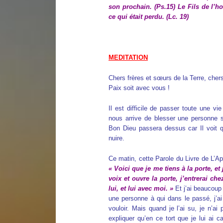
son prochain. (Ps.15) Le Fils de l’
ce qui était perdu. (Lc. 19)
MEDITATION
Chers frères et sœurs de la Terre, che
Paix soit avec vous !
Il est difficile de passer toute une vie
nous arrive de blesser une personne 
Bon Dieu passera dessus car Il voit q
nuire.
Ce matin, cette Parole du Livre de L’A
« Voici que je me tiens à la porte, e
voix et ouvre la porte, j’entrerai ch
lui, et lui avec moi. »
Et j’ai beaucoup
une personne à qui dans le passé, j’ai 
vouloir. Mais quand je l’ai su, je n’ai
expliquer qu’en ce tort que je lui ai c