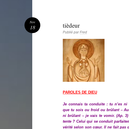
Nov
tièdeur
18
Publié par
Fred
PAROLES DE DIEU
Je connais ta conduite : tu n’es ni 
que tu sois ou froid ou brûlant – Aus
ni brûlant – je vais te vomir. (Ap. 3
tente ? Celui qui se conduit parfaitem
vérité selon son cœur. Il ne fait pas 