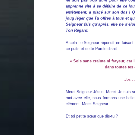
ne soit pas trop dure pour elle co
apprenne vite à se défaire de ce lo
entêtement, a placé sur son dos ! Qu
joug léger que Tu offres à tous et qui
Seigneur fais qu’après, elle ne s’él
Ton Regard.
A cela Le Seigneur répondit en faisant
ce puits et cette Parole disait :
« Sois sans crainte ni frayeur, car 
dans toutes tes
Jos : 
Merci Seigneur Jésus. Merci. Je suis so
moi avec elle, nous formons une belle
clément. Merci Seigneur.
Et toi petite sœur que dis-tu ?