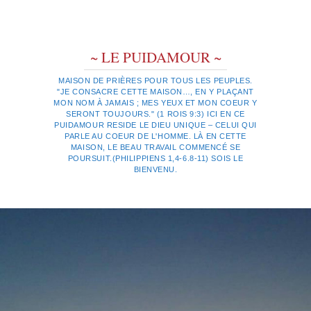
~ LE PUIDAMOUR ~
MAISON DE PRIÈRES POUR TOUS LES PEUPLES.
"JE CONSACRE CETTE MAISON…, EN Y PLAÇANT
MON NOM À JAMAIS ; MES YEUX ET MON COEUR Y
SERONT TOUJOURS." (1 ROIS 9:3) ICI EN CE
PUIDAMOUR RESIDE LE DIEU UNIQUE – CELUI QUI
PARLE AU COEUR DE L'HOMME. LÀ EN CETTE
MAISON, LE BEAU TRAVAIL COMMENCÉ SE
POURSUIT.(PHILIPPIENS 1,4-6.8-11) SOIS LE
BIENVENU.