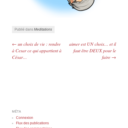
Publié dans
Meditations
←
un choix de vie : rendre
aimer est UN choix… et il
Navigation des articles
à Cesar ce qui appartient à
faut être DEUX pour le
César…
faire
→
MÉTA
Connexion
Flux des publications