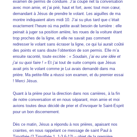
examen de permis de conduire. J’ai coupé net la conversation
avec mon amie, et j’ai prié, haut et fort, avec tout mon cœur,
demandant à Jésus de prendre le volant. Les aiguilles de ma
montre indiquaient alors midi 10. J’ai su plus tard que c’était
exactement l’heure où ma petite avait besoin de lumière : elle
peinait à juger sa position arrière, les roues de la voiture étant
trop proches de la ligne, et elle ne savait pas comment
redresser le volant sans écraser la ligne, ce qui lui aurait coûté
des points et sans doute l’obtention de son permis. Elle m’a
ensuite raconté, toute excitée :
« Soudain, j’ai eu une idée et
j’ai su quoi faire ! »
Et j’ai tout de suite compris que Jésus
avait pris le volant comme je Lui avais demandé dans ma
prière. Ma petite-fille a réussi son examen, et du premier essai
! Merci Jésus.
Quant à la prière pour la direction dans nos carrières, à la fin
de notre conversation et en nous séparant, mon amie et moi
avions toutes deux décidé de prier et d’invoquer le Saint-Esprit
pour un bon discernement.
Dès ce matin, Jésus a répondu à nos prières, apaisant nos
craintes, en nous rappelant ce message de saint Paul à
Timothée (2 Timothée 1, 1-3.6-12) – objet de la première