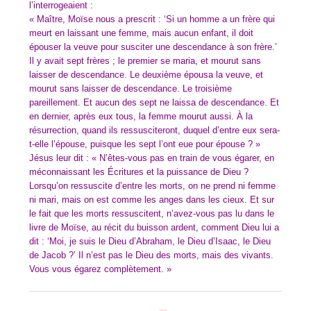
l’interrogeaient :
« Maître, Moïse nous a prescrit : ‘Si un homme a un frère qui
meurt en laissant une femme, mais aucun enfant, il doit
épouser la veuve pour susciter une descendance à son frère.’
Il y avait sept frères ; le premier se maria, et mourut sans
laisser de descendance. Le deuxième épousa la veuve, et
mourut sans laisser de descendance. Le troisième
pareillement. Et aucun des sept ne laissa de descendance. Et
en dernier, après eux tous, la femme mourut aussi. À la
résurrection, quand ils ressusciteront, duquel d’entre eux sera-
t-elle l’épouse, puisque les sept l’ont eue pour épouse ? »
Jésus leur dit : « N’êtes-vous pas en train de vous égarer, en
méconnaissant les Écritures et la puissance de Dieu ?
Lorsqu’on ressuscite d’entre les morts, on ne prend ni femme
ni mari, mais on est comme les anges dans les cieux. Et sur
le fait que les morts ressuscitent, n’avez-vous pas lu dans le
livre de Moïse, au récit du buisson ardent, comment Dieu lui a
dit : ‘Moi, je suis le Dieu d’Abraham, le Dieu d’Isaac, le Dieu
de Jacob ?’ Il n’est pas le Dieu des morts, mais des vivants.
Vous vous égarez complètement. »