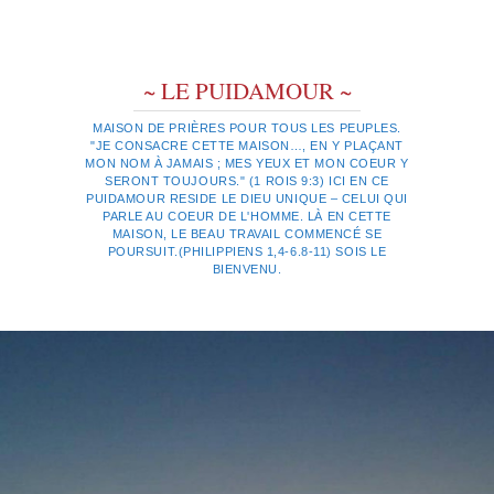
~ LE PUIDAMOUR ~
MAISON DE PRIÈRES POUR TOUS LES PEUPLES.
"JE CONSACRE CETTE MAISON…, EN Y PLAÇANT
MON NOM À JAMAIS ; MES YEUX ET MON COEUR Y
SERONT TOUJOURS." (1 ROIS 9:3) ICI EN CE
PUIDAMOUR RESIDE LE DIEU UNIQUE – CELUI QUI
PARLE AU COEUR DE L'HOMME. LÀ EN CETTE
MAISON, LE BEAU TRAVAIL COMMENCÉ SE
POURSUIT.(PHILIPPIENS 1,4-6.8-11) SOIS LE
BIENVENU.