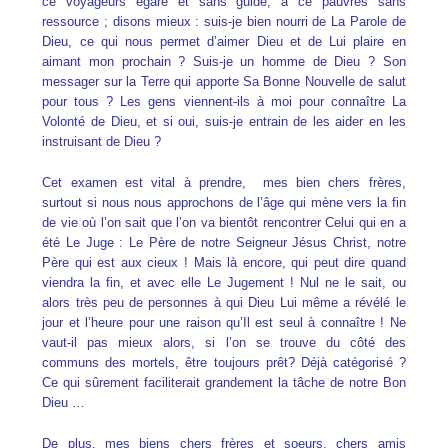
ce voyageurs égaré et sans guide, à ce pauvres sans
ressource ; disons mieux : suis-je bien nourri de La Parole de
Dieu, ce qui nous permet d’aimer Dieu et de Lui plaire en
aimant mon prochain ? Suis-je un homme de Dieu ? Son
messager sur la Terre qui apporte Sa Bonne Nouvelle de salut
pour tous ? Les gens viennent-ils à moi pour connaître La
Volonté de Dieu, et si oui, suis-je entrain de les aider en les
instruisant de Dieu ?
Cet examen est vital à prendre, mes bien chers frères,
surtout si nous nous approchons de l’âge qui mène vers la fin
de vie où l’on sait que l’on va bientôt rencontrer Celui qui en a
été Le Juge : Le Père de notre Seigneur Jésus Christ, notre
Père qui est aux cieux ! Mais là encore, qui peut dire quand
viendra la fin, et avec elle Le Jugement ! Nul ne le sait, ou
alors très peu de personnes à qui Dieu Lui même a révélé le
jour et l’heure pour une raison qu’Il est seul à connaître ! Ne
vaut-il pas mieux alors, si l’on se trouve du côté des
communs des mortels, être toujours prêt? Déjà catégorisé ?
Ce qui sûrement faciliterait grandement la tâche de notre Bon
Dieu …
De plus, mes biens chers frères et soeurs, chers amis