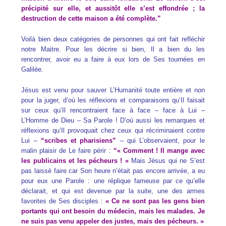
précipité sur elle, et aussitôt elle s’est effondrée ; la
destruction de cette maison a été complète.”
Voilà bien deux catégories de personnes qui ont fait refléchir
notre Maitre. Pour les décrire si bien, Il a bien du les
rencontrer, avoir eu a faire à eux lors de Ses tournées en
Galilée.
Jésus est venu pour sauver L’Humanité toute entière et non
pour la juger, d’où les réflexions et comparaisons qu’Il faisait
sur ceux qu’Il rencontraient face à face – face à Lui –
L’Homme de Dieu – Sa Parole ! D’où aussi les remarques et
réflexions qu’Il provoquait chez ceux qui récriminaient contre
Lui –
“scribes et pharisiens”
– qui L’observaient, pour le
malin plaisir de Le faire périr :
“« Comment ! Il mange avec
les publicains et les pécheurs ! »
Mais Jésus qui ne S’est
pas laissé faire car Son heure n’était pas encore arrivée, a eu
pour eux une Parole : une réplique fameuse par ce qu’elle
déclarait, et qui est devenue par la suite, une des armes
favorites de Ses disciples :
« Ce ne sont pas les gens bien
portants qui ont besoin du médecin, mais les malades. Je
ne suis pas venu appeler des justes, mais des pécheurs. »