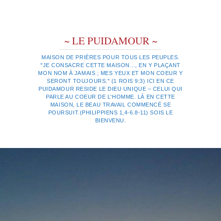
~ LE PUIDAMOUR ~
MAISON DE PRIÈRES POUR TOUS LES PEUPLES.
"JE CONSACRE CETTE MAISON…, EN Y PLAÇANT
MON NOM À JAMAIS ; MES YEUX ET MON COEUR Y
SERONT TOUJOURS." (1 ROIS 9:3) ICI EN CE
PUIDAMOUR RESIDE LE DIEU UNIQUE – CELUI QUI
PARLE AU COEUR DE L'HOMME. LÀ EN CETTE
MAISON, LE BEAU TRAVAIL COMMENCÉ SE
POURSUIT.(PHILIPPIENS 1,4-6.8-11) SOIS LE
BIENVENU.