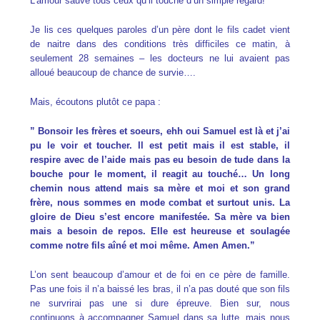
L’amour sauve tous ceux qu’il touche d’un simple regard!
Je lis ces quelques paroles d’un père dont le fils cadet vient
de naitre dans des conditions très difficiles ce matin, à
seulement 28 semaines – les docteurs ne lui avaient pas
alloué beaucoup de chance de survie….
Mais, écoutons plutôt ce papa :
” Bonsoir les frères et soeurs, ehh oui Samuel est là et j’ai
pu le voir et toucher. Il est petit mais il est stable, il
respire avec de l’aide mais pas eu besoin de tude dans la
bouche pour le moment, il reagit au touché… Un long
chemin nous attend mais sa mère et moi et son grand
frère, nous sommes en mode combat et surtout unis. La
gloire de Dieu s’est encore manifestée. Sa mère va bien
mais a besoin de repos. Elle est heureuse et soulagée
comme notre fils aîné et moi même. Amen Amen.”
L’on sent beaucoup d’amour et de foi en ce père de famille.
Pas une fois il n’a baissé les bras, il n’a pas douté que son fils
ne survrirai pas une si dure épreuve. Bien sur, nous
continuons à accompagner Samuel dans sa lutte, mais nous