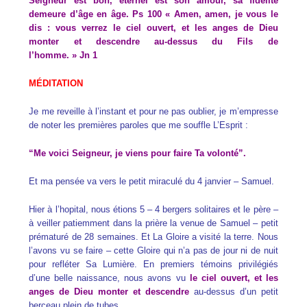
Seigneur est bon, éternel est son amour, sa fidélité
demeure d’âge en âge. Ps 100 « Amen, amen, je vous le
dis : vous verrez le ciel ouvert, et les anges de Dieu
monter et descendre au-dessus du Fils de
l’homme. » Jn 1
MÉDITATION
Je me reveille à l’instant et pour ne pas oublier, je m’empresse
de noter les premières paroles que me souffle L’Esprit :
“Me voici Seigneur, je viens pour faire Ta volonté”.
Et ma pensée va vers le petit miraculé du 4 janvier – Samuel.
Hier à l’hopital, nous étions 5 – 4 bergers solitaires et le père –
à veiller patiemment dans la prière la venue de Samuel – petit
prématuré de 28 semaines. Et La Gloire a visité la terre. Nous
l’avons vu se faire – cette Gloire qui n’a pas de jour ni de nuit
pour refléter Sa Lumière. En premiers témoins privilégiés
d’une belle naissance, nous avons vu
le ciel ouvert, et les
anges de Dieu monter et descendre
au-dessus d’un petit
berceau plein de tubes.