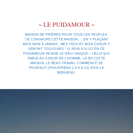
~ LE PUIDAMOUR ~
MAISON DE PRIÈRES POUR TOUS LES PEUPLES.
"JE CONSACRE CETTE MAISON…, EN Y PLAÇANT
MON NOM À JAMAIS ; MES YEUX ET MON COEUR Y
SERONT TOUJOURS." (1 ROIS 9:3) ICI EN CE
PUIDAMOUR RESIDE LE DIEU UNIQUE – CELUI QUI
PARLE AU COEUR DE L'HOMME. LÀ EN CETTE
MAISON, LE BEAU TRAVAIL COMMENCÉ SE
POURSUIT.(PHILIPPIENS 1,4-6.8-11) SOIS LE
BIENVENU.