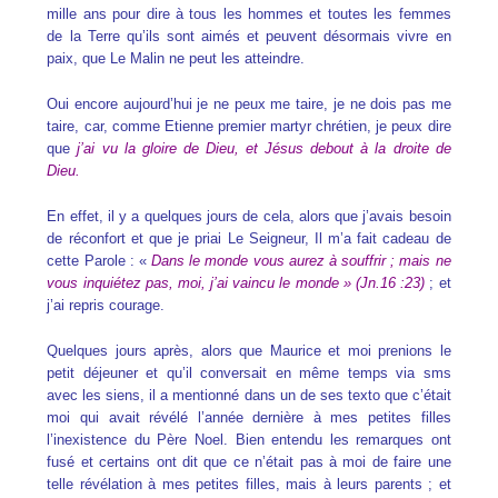
mille ans pour dire à tous les hommes et toutes les femmes
de la Terre qu’ils sont aimés et peuvent désormais vivre en
paix, que Le Malin ne peut les atteindre.
Oui encore aujourd’hui je ne peux me taire, je ne dois pas me
taire, car, comme Etienne premier martyr chrétien, je peux dire
que
j’ai vu la gloire de Dieu, et Jésus debout à la droite de
Dieu.
En effet, il y a quelques jours de cela, alors que j’avais besoin
de réconfort et que je priai Le Seigneur, Il m’a fait cadeau de
cette Parole : «
Dans le monde vous aurez à souffrir ; mais ne
vous inquiétez pas, moi, j’ai vaincu le monde » (Jn.16 :23)
; et
j’ai repris courage.
Quelques jours après, alors que Maurice et moi prenions le
petit déjeuner et qu’il conversait en même temps via sms
avec les siens, il a mentionné dans un de ses texto que c’était
moi qui avait révélé l’année dernière à mes petites filles
l’inexistence du Père Noel. Bien entendu les remarques ont
fusé et certains ont dit que ce n’était pas à moi de faire une
telle révélation à mes petites filles, mais à leurs parents ; et