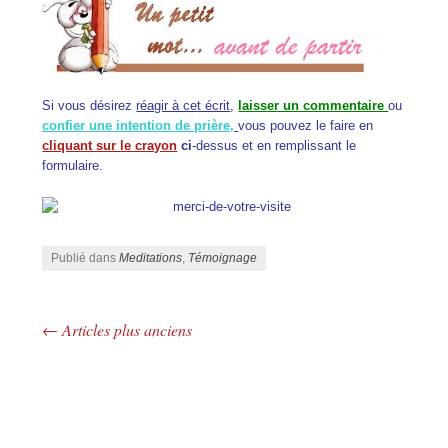
Si vous désirez
réagir à cet écrit
,
laisser un commentaire
ou
confier une intention de prière,
vous pouvez le faire en
cliquant sur le crayon
ci
-dessus et en remplissant le
formulaire.
Publié dans
Meditations
,
Témoignage
←
Articles plus anciens
Navigation des articles