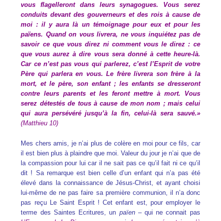
vous flagelleront dans leurs synagogues. Vous serez
conduits devant des gouverneurs et des rois à cause de
moi : il y aura là un témoignage pour eux et pour les
païens. Quand on vous livrera, ne vous inquiétez pas de
savoir ce que vous direz ni comment vous le direz : ce
que vous aurez à dire vous sera donné à cette heure-là.
Car ce n’est pas vous qui parlerez, c’est l’Esprit de votre
Père qui parlera en vous. Le frère livrera son frère à la
mort, et le père, son enfant ; les enfants se dresseront
contre leurs parents et les feront mettre à mort. Vous
serez détestés de tous à cause de mon nom ; mais celui
qui aura persévéré jusqu’à la fin, celui-là sera sauvé.»
(Matthieu 10)
Mes chers amis, je n’ai plus de colère en moi pour ce fils, car
il est bien plus à plaindre que moi. Valeur du jour je n’ai que de
la compassion pour lui car il ne sait pas ce qu’il fait ni ce qu’il
dit ! Sa remarque est bien celle d’un enfant qui n’a pas été
élevé dans la connaissance de Jésus-Christ, et ayant choisi
lui-même de ne pas faire sa première communion, il n’a donc
pas reçu Le Saint Esprit ! Cet enfant est, pour employer le
terme des Saintes Ecritures, un
païen
– qui ne connait pas