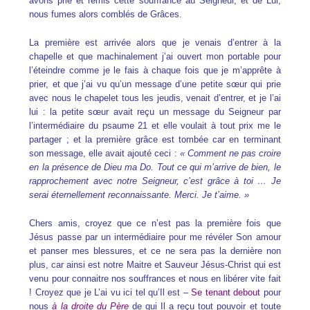
avons prié et remis cette souffrance au Seigneur, et de Lui,
nous fumes alors comblés de Grâces.
La première est arrivée alors que je venais d’entrer à la
chapelle et que machinalement j’ai ouvert mon portable pour
l’éteindre comme je le fais à chaque fois que je m’apprête à
prier, et que j’ai vu qu’un message d’une petite sœur qui prie
avec nous le chapelet tous les jeudis, venait d’entrer, et je l’ai
lui : la petite sœur avait reçu un message du Seigneur par
l’intermédiaire du psaume 21 et elle voulait à tout prix me le
partager ; et la première grâce est tombée car en terminant
son message, elle avait ajouté ceci :
« Comment ne pas croire
en la présence de Dieu ma Do. Tout ce qui m’arrive de bien, le
rapprochement avec notre Seigneur, c’est grâce à toi … Je
serai éternellement reconnaissante. Merci. Je t’aime. »
Chers amis, croyez que ce n’est pas la première fois que
Jésus passe par un intermédiaire pour me révéler Son amour
et panser mes blessures, et ce ne sera pas la dernière non
plus, car ainsi est notre Maitre et Sauveur Jésus-Christ qui est
venu pour connaitre nos souffrances et nous en libérer vite fait
! Croyez que je L’ai vu ici tel qu’Il est –
Se tenant debout
pour
nous
à la droite du Père
de qui Il a reçu tout pouvoir et toute