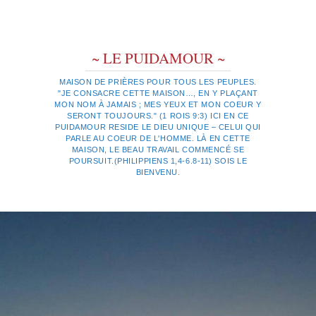
~ LE PUIDAMOUR ~
MAISON DE PRIÈRES POUR TOUS LES PEUPLES.
"JE CONSACRE CETTE MAISON…, EN Y PLAÇANT
MON NOM À JAMAIS ; MES YEUX ET MON COEUR Y
SERONT TOUJOURS." (1 ROIS 9:3) ICI EN CE
PUIDAMOUR RESIDE LE DIEU UNIQUE – CELUI QUI
PARLE AU COEUR DE L'HOMME. LÀ EN CETTE
MAISON, LE BEAU TRAVAIL COMMENCÉ SE
POURSUIT.(PHILIPPIENS 1,4-6.8-11) SOIS LE
BIENVENU.