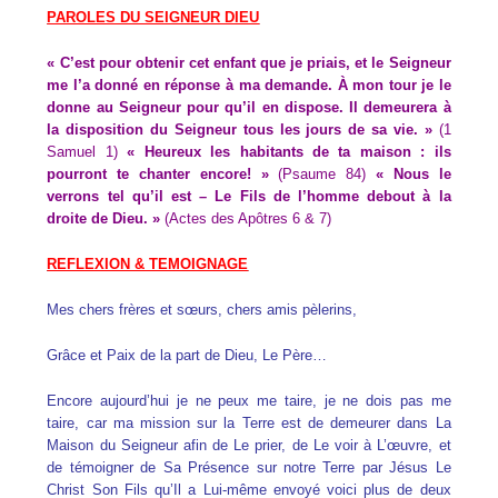
PAROLES DU SEIGNEUR DIEU
« C’est pour obtenir cet enfant que je priais, et le Seigneur
me l’a donné en réponse à ma demande. À mon tour je le
donne au Seigneur pour qu’il en dispose. Il demeurera à
la disposition du Seigneur tous les jours de sa vie. »
(1
Samuel 1)
« Heureux les habitants de ta maison : ils
pourront te chanter encore! »
(Psaume 84)
« Nous le
verrons tel qu’il est – Le Fils de l’homme debout à la
droite de Dieu. »
(Actes des Apôtres 6 & 7)
REFLEXION & TEMOIGNAGE
Mes chers frères et sœurs, chers amis pèlerins,
Grâce et Paix de la part de Dieu, Le Père…
Encore aujourd’hui je ne peux me taire, je ne dois pas me
taire, car ma mission sur la Terre est de demeurer dans La
Maison du Seigneur afin de Le prier, de Le voir à L’œuvre, et
de témoigner de Sa Présence sur notre Terre par Jésus Le
Christ Son Fils qu’Il a Lui-même envoyé voici plus de deux