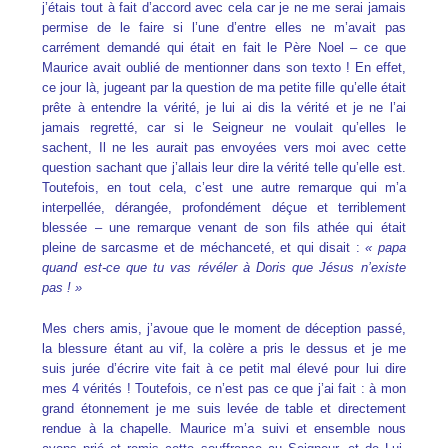
j’étais tout à fait d’accord avec cela car je ne me serai jamais
permise de le faire si l’une d’entre elles ne m’avait pas
carrément demandé qui était en fait le Père Noel – ce que
Maurice avait oublié de mentionner dans son texto ! En effet,
ce jour là, jugeant par la question de ma petite fille qu’elle était
prête à entendre la vérité, je lui ai dis la vérité et je ne l’ai
jamais regretté, car si le Seigneur ne voulait qu’elles le
sachent, Il ne les aurait pas envoyées vers moi avec cette
question sachant que j’allais leur dire la vérité telle qu’elle est.
Toutefois, en tout cela, c’est une autre remarque qui m’a
interpellée, dérangée, profondément déçue et terriblement
blessée – une remarque venant de son fils athée qui était
pleine de sarcasme et de méchanceté, et qui disait :
« papa
quand est-ce que tu vas révéler à Doris que Jésus n’existe
pas ! »
Mes chers amis, j’avoue que le moment de déception passé,
la blessure étant au vif, la colère a pris le dessus et je me
suis jurée d’écrire vite fait à ce petit mal élevé pour lui dire
mes 4 vérités ! Toutefois, ce n’est pas ce que j’ai fait : à mon
grand étonnement je me suis levée de table et directement
rendue à la chapelle. Maurice m’a suivi et ensemble nous