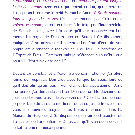
L’Emmanuel, Le Dieu avec nous
qui
demeure présent jusqu’à
la fin des temps
avec ceux qui croient en Lui, qui espère en
Lui, qui sont, comme le petit Samuel d’Anne,
à Sa disposition
tous les jours de sa vie!
Ce fils ne connait pas Celui qui a
vaincu le monde
, et qui continue à le faire par l’intermédiaire
de Ses disciples, avec L’Autorité qu’Il leur a donnée car Lui-
même L’a reçue de Dieu et non de Satan ! Ce fils athée,
malgré qu’à sa naissance il a reçu le baptême d’eau, de son
propre gré a renoncé à recevoir celui du feu – le baptême en
L’Esprit de Dieu ! Comment puis-je m’étonner aujourd’hui que
pour lui, Jésus n’existe pas ! ?
Devant ce constat, et à l’exemple de saint Etienne, j’ai alors
remis son esprit au Bon Dieu avec foi que Lui saura faire ce
qu’Il doit afin qu’un jour, il voit clair et Lui appartienne. Dans
ma prière, j’ai demandé au Bon Dieu que ce fils devienne un
jour, un des Ses plus fidèles serviteurs ! C’est là tout ce que
je peux faire de là où je me tiens, de là où je me trouve et où
vous me trouverez toujours mes frères et sœurs : dans La
Maison du Seigneur, à Sa disposition, entrain de L’écouter, de
Lui parler, de Lui confier les âmes afin qu’Il s’en occupe car Il
le fait tellement mieux que moi!