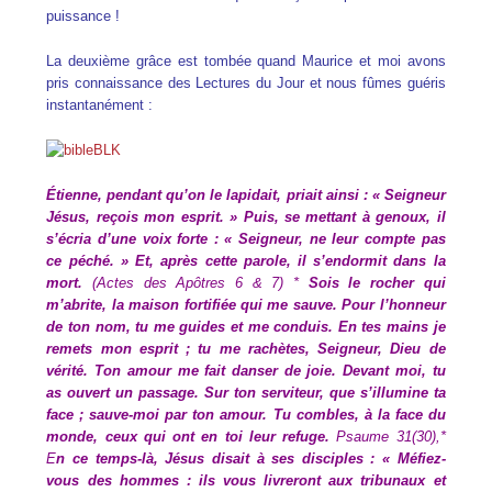
puissance !
La deuxième grâce est tombée quand Maurice et moi avons
pris connaissance des Lectures du Jour et nous fûmes guéris
instantanément :
Étienne, pendant qu’on le lapidait, priait ainsi :
« Seigneur
Jésus, reçois mon esprit. » Puis, se mettant à genoux, il
s’écria d’une voix forte : « Seigneur, ne leur compte pas
ce péché. » Et, après cette parole, il s’endormit dans la
mort.
(Actes des Apôtres 6 & 7) *
Sois le rocher qui
m’abrite, la maison fortifiée qui me sauve. Pour l’honneur
de ton nom, tu me guides et me conduis. En tes mains je
remets mon esprit ; tu me rachètes, Seigneur, Dieu de
vérité. Ton amour me fait danser de joie. Devant moi, tu
as ouvert un passage. Sur ton serviteur, que s’illumine ta
face ; sauve-moi par ton amour. Tu combles, à la face du
monde, ceux qui ont en toi leur refuge.
Psaume 31(30),*
E
n ce temps-là, Jésus disait à ses disciples : « Méfiez-
vous des hommes : ils vous livreront aux tribunaux et